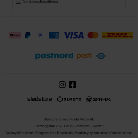
Alimman kohdan korkeus - 100 cm
Sledstore on osa yhtiötä Pierce AB
Fleminggatan 20A, 112 26 Stockholm, Sweden
Osakeyhtiörekisteri: Bolagsverket / Rekisteröity Ruotsin yritysten rekisteröintitoimistossa