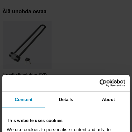
Älä unohda ostaa
Lumikelkkalukko SXP
595mm
Valitse
Lumikelkkalukko SXP 595mm
Consent
Details
About
47,99 €
-20%
59,99 €
This website uses cookies
Lisää ostoskoriin
We use cookies to personalise content and ads, to