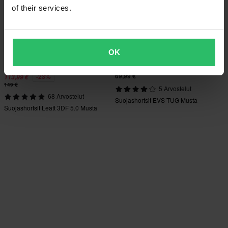
of their services.
OK
69,99 €
-23%
113,99 €
149 €
5 Arvostelut
68 Arvostelut
Suojashortsit EVS TUG Musta
Suojashortsit Leatt 3DF 5.0 Musta