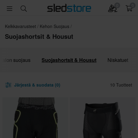
0
0
Kelkkavarusteet
Kehon Suojaus
Suojashortsit & Housut
rtalon suojaus
Suojashortsit & Housut
Niskatuet
Järjestä & suodata (0)
10 Tuotteet