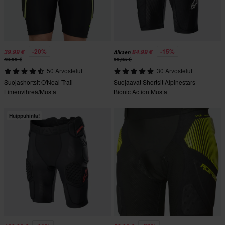
-20%
-15%
39,99 €
84,99 €
Alkaen
49,99 €
99,95 €
50 Arvostelut
30 Arvostelut
Suojashortsit O'Neal Trail
Suojaavat Shortsit Alpinestars
Limenvihreä/Musta
Bionic Action Musta
Huippuhinta!