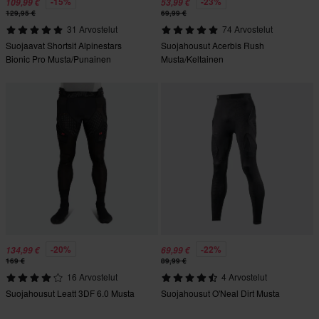
-15%
-23%
109,99 €
53,99 €
129,95 €
69,99 €
31 Arvostelut
74 Arvostelut
Suojaavat Shortsit Alpinestars
Suojahousut Acerbis Rush
Bionic Pro Musta/Punainen
Musta/Keltainen
-20%
-22%
134,99 €
69,99 €
169 €
89,99 €
16 Arvostelut
4 Arvostelut
Suojahousut Leatt 3DF 6.0 Musta
Suojahousut O'Neal Dirt Musta