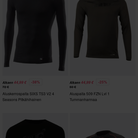
-38%
-25%
44,99 €
44,99 €
Alkaen
Alkaen
72 €
60 €
Aluskerrospaita SIXS TS3 V2 4
Aluspaita 509 FZN Lvl 1
Seasons Pitkähihainen
Tummanharmaa
Korkeakauluksinen All Black