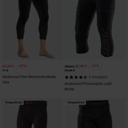
-37%
-37%
44,99 €
62,99 €
Alkaen
71 €
99,99 €
Alushousut Klim Merinovilla Musta
2 Arvostelut
Villa
Alushousut Polvisuojalle Leatt
Musta
Huippuhinta!
Huippuhinta!