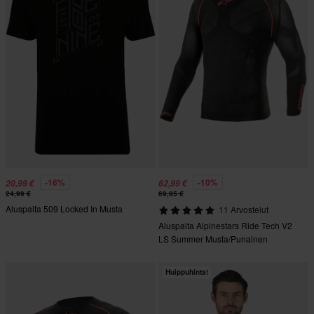
-16%
-10%
20,99 €
62,99 €
24,99 €
69,95 €
Aluspaita 509 Locked In Musta
11 Arvostelut
Aluspaita Alpinestars Ride Tech V2
LS Summer Musta/Punainen
Huippuhinta!