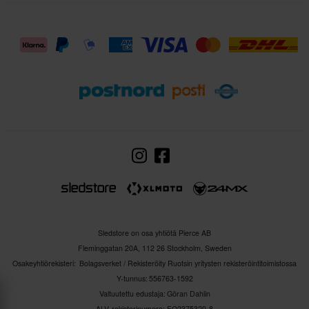
kerrastohousuihin, sillä ne pitävät sateen poissa ja
vetävät kosteuden pois jaloista. Oli sää mikä tahansa,
selviydy elementeistä luottavaisin mielin Sledstoren
välikerroshousuissa.
Sledstore on osa yhtiötä Pierce AB
Fleminggatan 20A, 112 26 Stockholm, Sweden
Osakeyhtiörekisteri: Bolagsverket / Rekisteröity Ruotsin yritysten rekisteröintitoimistossa
Y-tunnus: 556763-1592
Valtuutettu edustaja: Göran Dahlin
ALV-rekisterinumero: FO2375320-8