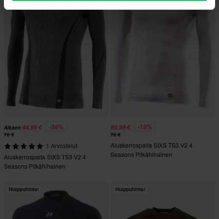
-38%
-15%
44,99 €
60,99 €
Alkaen
72 €
72 €
Aluskerrospaita SIXS TS3 V2 4
1 Arvostelut
Seasons Pitkähihainen
Aluskerrospaita SIXS TS3 V2 4
Korkeakauluksinen
Seasons Pitkähihainen
Hopea/Valkoinen
Korkeakauluksinen Musta/Hiili
Huippuhinta!
Huippuhinta!