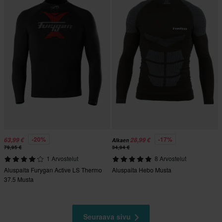
-20%
-17%
63,99 €
28,99 €
Alkaen
79,95 €
34,94 €
1 Arvostelut
8 Arvostelut
Aluspaita Furygan Active LS Thermo
Aluspaita Hebo Musta
37.5 Musta
Seuraava sivu