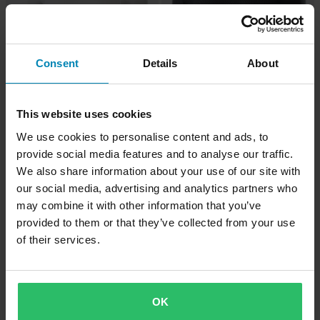
Consent
Details
About
This website uses cookies
We use cookies to personalise content and ads, to
provide social media features and to analyse our traffic.
We also share information about your use of our site with
-40%
-38%
45,99 €
44,99 €
Alkaen
our social media, advertising and analytics partners who
77 €
72 €
may combine it with other information that you’ve
1 Arvostelut
1 Arvostelut
provided to them or that they’ve collected from your use
Aluskerrospaita SIXS TS2L BT
Aluskerrospaita SIXS TS3 V2 4
Pitkähihainen Carbon White
Seasons Pitkähihainen
of their services.
Korkeakauluksinen
Tummanharmaa/Musta
Huippuhinta!
Huippuhinta!
OK