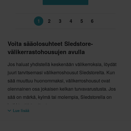
1
2
3
4
5
6
Voita sääolosuhteet Sledstore-
välikerrastohousujen avulla
Jos haluat yhdistellä keskenään välikerroksia, löydät
juuri tarvitsemasi välikerroshousut Sledstorelta. Kun
sää muuttuu huonommaksi, välikerroshousut ovat
olennainen osa jokaisen kelkan turvavarustusta. Jos
sää on märkä, kylmä tai molempia, Sledstorella on
kaikki mitä tarvitset.
Lue lisää
Kylmän sään kerrastohousut
Kun lämpötila laskee, tarvitset kerrastohousut, joiden