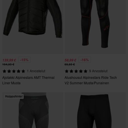
-15%
-16%
139,99 €
58,99 €
164,95 €
69,95 €
1 Arvostelut
9 Arvostelut
Ajotakki Alpinestars AMT Thermal
Alushousut Alpinestars Ride Tech
Liner Musta
V2 Summer Musta/Punainen
Huippuhinta!