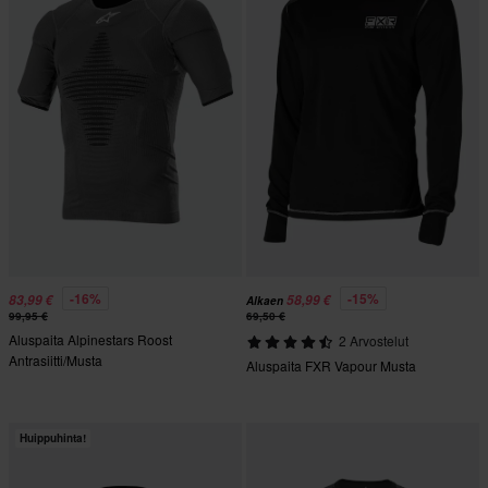
-16%
-15%
83,99 €
58,99 €
Alkaen
99,95 €
69,50 €
Aluspaita Alpinestars Roost
2 Arvostelut
Antrasiitti/Musta
Aluspaita FXR Vapour Musta
Huippuhinta!