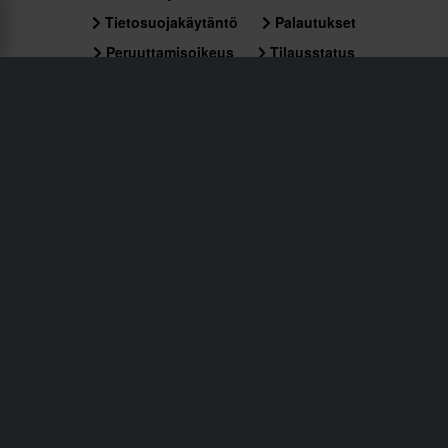
Tietosuojakäytäntö
Palautukset
Peruuttamisoikeus
Tilausstatus
Reklamaatiot & Valitukset
Kierrätystiedot
Tietoa Sledstore.fi
Vaatimustenmukaisuusvakuutus
Asiakaspalvelu
info@sledstore.fi
Tilaa uutiskirjeemme saadaksesi uutisia ja
mahtavia tarjouksia!
Tilaamalla uutiskirjeemme hyväksyt
Tietosuojakäytäntö