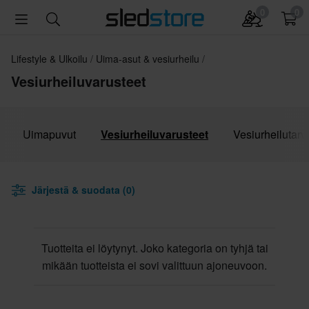
0
0
Lifestyle & Ulkoilu
Uima-asut & vesiurheilu
Vesiurheiluvarusteet
Uimapuvut
Vesiurheiluvarusteet
Vesiurheilutarv
Järjestä & suodata (0)
Tuotteita ei löytynyt. Joko kategoria on tyhjä tai
mikään tuotteista ei sovi valittuun ajoneuvoon.