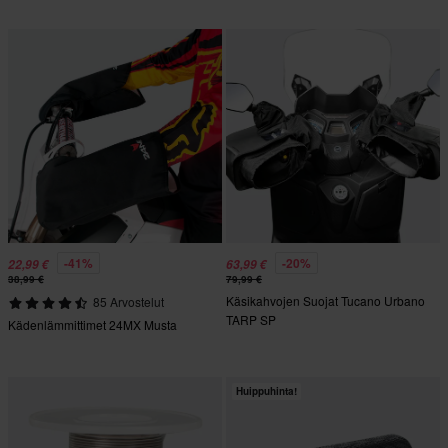
-41%
-20%
22,99 €
63,99 €
38,99 €
79,99 €
Käsikahvojen Suojat Tucano Urbano
85 Arvostelut
TARP SP
Kädenlämmittimet 24MX Musta
Huippuhinta!