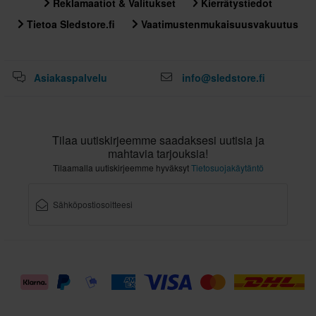
Reklamaatiot & Valitukset
Kierrätystiedot
Tietoa Sledstore.fi
Vaatimustenmukaisuusvakuutus
Asiakaspalvelu
info@sledstore.fi
Tilaa uutiskirjeemme saadaksesi uutisia ja
mahtavia tarjouksia!
Tilaamalla uutiskirjeemme hyväksyt
Tietosuojakäytäntö