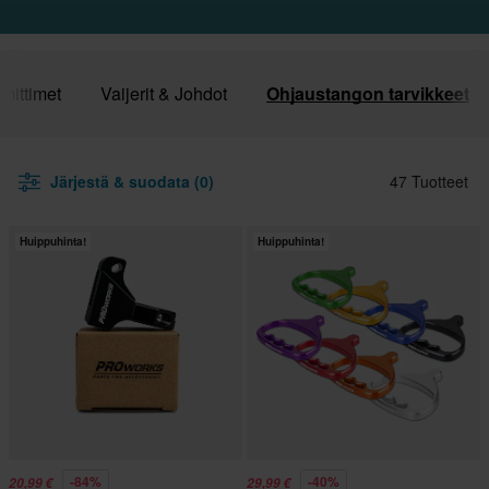
mittimet
Vaijerit & Johdot
Ohjaustangon tarvikkeet
Järjestä & suodata (0)
47 Tuotteet
Huippuhinta!
Huippuhinta!
-84%
-40%
20,99 €
29,99 €