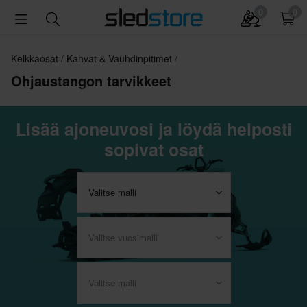
0
0
Kelkkaosat
Kahvat & Vauhdinpitimet
Ohjaustangon tarvikkeet
Lisää ajoneuvosi ja löydä helposti
sopivat osat
Valitse malli
Valitse vuosimalli
Valitse malli