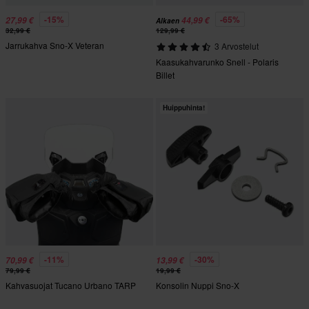
-15%
-65%
27,99 €
44,99 €
Alkaen
32,99 €
129,99 €
Jarrukahva Sno-X Veteran
3 Arvostelut
Kaasukahvarunko Snell - Polaris
Billet
Huippuhinta!
-11%
-30%
70,99 €
13,99 €
79,99 €
19,99 €
Kahvasuojat Tucano Urbano TARP
Konsolin Nuppi Sno-X