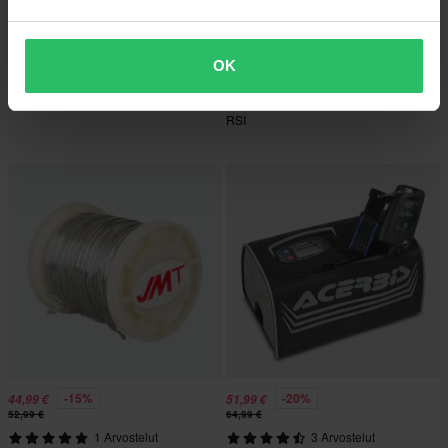
-17%
-10%
64,99 €
89,99 €
OK
77,99 €
99,99 €
Ohjaustangon Puristin Sno-X BRP
Puhelintelineen Lämmityspakkaus
RSI
-15%
-20%
44,99 €
51,99 €
52,99 €
64,99 €
1 Arvostelut
3 Arvostelut