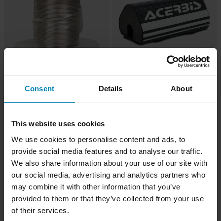
-43%
-20%
9,65 €
23,99 €
Consent
Details
About
16,99 €
29,99 €
Ohjaustangon Pehmuste Acerbis X-
54 Arvostelut
Barpad
Lukituslanka Proworks
This website uses cookies
We use cookies to personalise content and ads, to
Huippuhinta!
provide social media features and to analyse our traffic.
We also share information about your use of our site with
our social media, advertising and analytics partners who
may combine it with other information that you’ve
provided to them or that they’ve collected from your use
of their services.