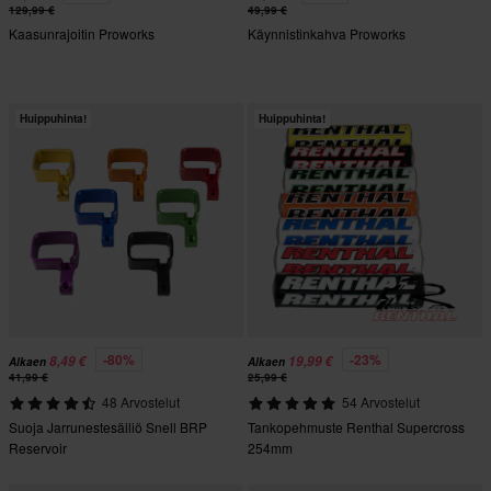
129,99 €
49,99 €
Kaasunrajoitin Proworks
Käynnistinkahva Proworks
Huippuhinta!
Huippuhinta!
-80%
-23%
8,49 €
19,99 €
Alkaen
Alkaen
41,99 €
25,99 €
48 Arvostelut
54 Arvostelut
Suoja Jarrunestesäiliö Snell BRP
Tankopehmuste Renthal Supercross
Reservoir
254mm