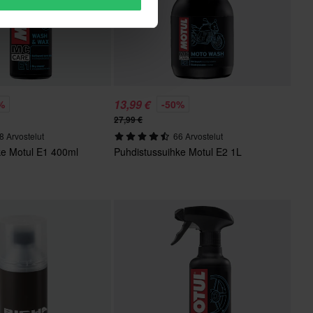
13,99 €
%
-50%
27,99 €
8 Arvostelut
66 Arvostelut
ke Motul E1 400ml
Puhdistussuihke Motul E2 1L