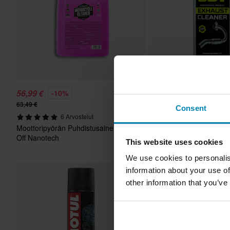
56,99 €
24,99 €
-10%
-22%
63,49 €
31,99 €
Consent
6 Arvostelut
31 Arvostelut
Moottoripyörän Puhdistusaine Muc-
Pakoputken Puhdistusai
Off Nanotech
250ml
This website uses cookies
We use cookies to personalis
information about your use of
Huippuhinta!
other information that you’ve