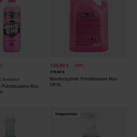
125,99 €
%
-30%
179,99 €
Moottoripyörän Puhdistusaine Muc-
0 Arvostelut
Off 5L
n Puhdistusaine Muc-
ch
Huippuhinta!