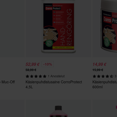
52,99 €
14,99 €
-10%
58,99 €
15,99 €
1 Arvostelut
3
o Muc-Off
Käsienpuhdistusaine CorroProtect
Käsienpuhdist
4,5L
600ml