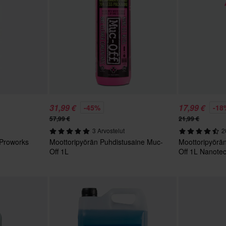
31,99 €
17,99 €
-45%
-18
57,99 €
21,99 €
3 Arvostelut
2
 Proworks
Moottoripyörän Puhdistusaine Muc-
Moottoripyörä
Off 1L
Off 1L Nanote