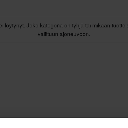
ei löytynyt. Joko kategoria on tyhjä tai mikään tuottei
valittuun ajoneuvoon.