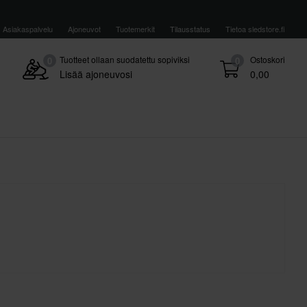
Asiakaspalvelu
Ajoneuvot
Tuotemerkit
Tilausstatus
Tietoa sledstore.fi
Tuotteet ollaan suodatettu sopiviksi
Ostoskori
0
0
Lisää ajoneuvosi
0,00