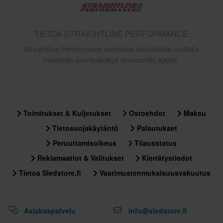
TIETOA STRAIGHTLINE PERFORMANCE
Straightline Performance valmistaa laadukkaita tuotteita
todellisille suorituskykyä arvostaville ajajille.
Toimitukset & Kuljetukset
Ostoehdot
Maksu
Tietosuojakäytäntö
Palautukset
Peruuttamisoikeus
Tilausstatus
Reklamaatiot & Valitukset
Kierrätystiedot
Tietoa Sledstore.fi
Vaatimustenmukaisuusvakuutus
Asiakaspalvelu
info@sledstore.fi