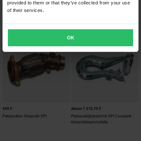
provided to them or that they’ve collected from your use
484,80 €
56 €
Alkaen
of their services.
Kytkinsarja SPI Trail Performance
Kytkinvedin SPI
OK
449 €
1 315,70 €
Alkaen
Pakoputken Alasputki SPI
Pakoputkijärjestelmä SPI Complete
Keramiikkapinnoitettu