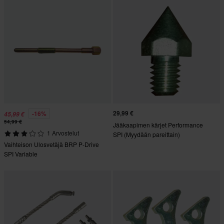
29,99 €
-16%
45,99 €
54,99 €
Jääkaapimen kärjet Performance
1 Arvostelut
SPI (Myydään pareittain)
Vaihteison Ulosvetäjä BRP P-Drive
SPI Variable