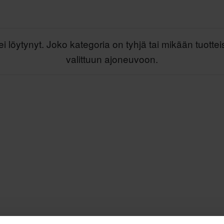
ei löytynyt. Joko kategoria on tyhjä tai mikään tuottei
valittuun ajoneuvoon.