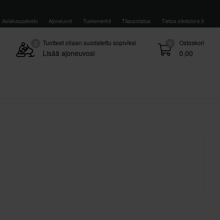
Asiakaspalvelu
Ajoneuvot
Tuotemerkit
Tilausstatus
Tietoa sledstore.fi
Tuotteet ollaan suodatettu sopiviksi
Ostoskori
0
0
Lisää ajoneuvosi
0,00