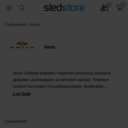
0
0
Tuotemerkit
Smith
Smith
Smith Opticsia pidetään maailman johtavana toimijana
ajolasien, aurinkolasien ja kehysten saralla. Yrityksen
tuotteet tunnetaan innovatiivisuudesta, kestävästä
kehityksestä ja edistyksellisestä teknologiasta. Smith
Lue lisää
Opticsin tuotantoa kuvaavat parhaiten moderni tyyli,
ajankohtaisuus ja ainutlaatuisuus.
Tuotemerkit