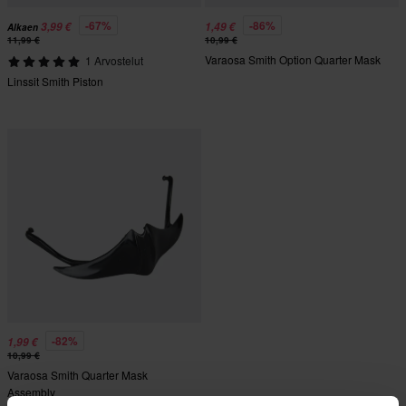
-67%
-86%
3,99 €
1,49 €
Alkaen
11,99 €
10,99 €
Varaosa Smith Option Quarter Mask
1 Arvostelut
Linssit Smith Piston
-82%
1,99 €
10,99 €
Varaosa Smith Quarter Mask
Assembly