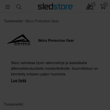
0
0
Tuotemerkit
Skinz Protective Gear
Skinz Protective Gear
Skinz valmistaa hyvin rakennettuja ja laadukkaita
jälkimarkkinatuotteita moottorikelkoille. Suunnitteluun on
kiinnitetty erityisen paljon huomiota.
Lue lisää
Tuotemerkit