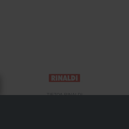
TIETOA RINALDI
Rinaldi aloitti toimintansa vuonna 1969 valmistamalla
materiaaleja renkaiden pinnoitukseen, eli käytettyjen
renkaiden rungon uudelleenkäyttöön uuden pintakuvion
avulla. Vuonna 1974 tuotanto laajeni sisäkumeihin, ja
vuonna 1980 Rinaldi aloitti myös renkaiden valmistuksen.