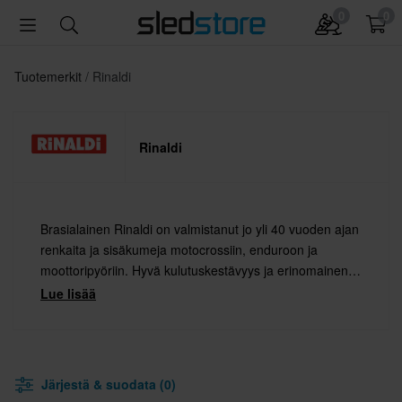
0
0
Tuotemerkit
Rinaldi
Rinaldi
Brasialainen Rinaldi on valmistanut jo yli 40 vuoden ajan
renkaita ja sisäkumeja motocrossiin, enduroon ja
moottoripyöriin. Hyvä kulutuskestävyys ja erinomainen
pito yhdessä edullisen hinnan kanssa tekevät Rinaldista
Lue lisää
loistavan valinnan, kun on aika vaihtaa renkaat.
Järjestä & suodata (0)