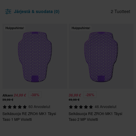
Järjestä & suodata (0)
2 Tuotteet
Huippuhinta!
Huippuhinta!
-38%
-26%
24,99 €
36,99 €
Alkaen
39,99 €
49,99 €
60 Arvostelut
46 Arvostelut
Selkäsuoja RE ZRO® MK1 Täysi
Selkäsuoja RE ZRO® MK1 Täysi
Taso 1 MP Violetti
Taso 2 MP Violetti