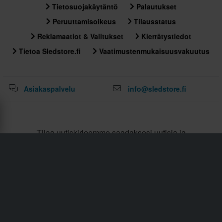
Tietosuojakäytäntö
Palautukset
Peruuttamisoikeus
Tilausstatus
Reklamaatiot & Valitukset
Kierrätystiedot
Tietoa Sledstore.fi
Vaatimustenmukaisuusvakuutus
Asiakaspalvelu
info@sledstore.fi
Tilaa uutiskirjeemme saadaksesi uutisia ja
mahtavia tarjouksia!
Tilaamalla uutiskirjeemme hyväksyt
Tietosuojakäytäntö