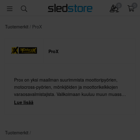
0
0
Tuotemerkit
ProX
ProX
Prox on yksi maailman suurimmista moottoripyörien,
motocross-pyörien, mönkijöiden ja moottorikelkkojen
varaosavalmistajista. Valikoimaan kuuluu muun muassa
mäntiä, tiivisteitä, laakereita, kytkinjousia ja venttiileitä.
Lue lisää
Proxilta löytyy aina jotakin juuri sinulle sopivaa.
Tuotemerkit