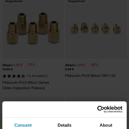
Huippuhinta!
Huippuhinta!
-75%
-36%
4,99 €
3,49 €
Alkaen
Alkaen
19,99 €
5,49 €
Pääsuutin ProX Mikuni VM11/22
10 Arvostelut
Pääsuutin ProX Mikuni Series
Viiden Kappaleen Pakkaus
Consent
Details
About