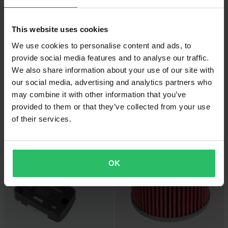
This website uses cookies
We use cookies to personalise content and ads, to
provide social media features and to analyse our traffic.
-20%
-25%
292,99 €
37,99 €
We also share information about your use of our site with
365,99 €
50,99 €
our social media, advertising and analytics partners who
Pääsuutinsarja ProX Mikuni
7 Arvostelut
may combine it with other information that you’ve
Tunti/Kierroslukumittari ProX
provided to them or that they’ve collected from your use
of their services.
OK