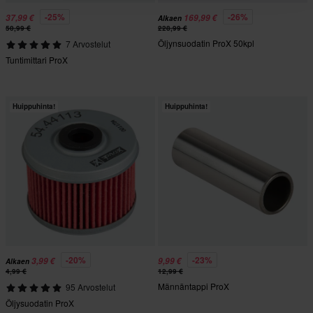
-25%
-26%
37,99 €
169,99 €
Alkaen
50,99 €
228,99 €
Öljynsuodatin ProX 50kpl
7 Arvostelut
Tuntimittari ProX
Huippuhinta!
Huippuhinta!
-20%
-23%
3,99 €
9,99 €
Alkaen
4,99 €
12,99 €
Männäntappi ProX
95 Arvostelut
Öljysuodatin ProX