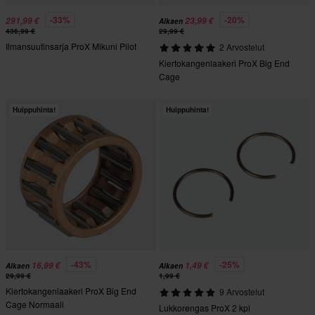
-33%
-20%
291,99 €
23,99 €
Alkaen
436,99 €
29,99 €
Ilmansuutinsarja ProX Mikuni Pilot
2 Arvostelut
Kiertokangenlaakeri ProX Big End
Cage
Huippuhinta!
Huippuhinta!
-43%
-25%
16,99 €
1,49 €
Alkaen
Alkaen
29,99 €
1,99 €
Kiertokangenlaakeri ProX Big End
9 Arvostelut
Cage Normaali
Lukkorengas ProX 2 kpl