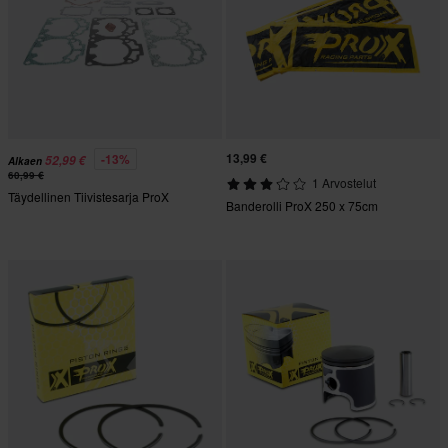
13,99 €
-13%
52,99 €
Alkaen
60,99 €
1 Arvostelut
Täydellinen Tiivistesarja ProX
Banderolli ProX 250 x 75cm