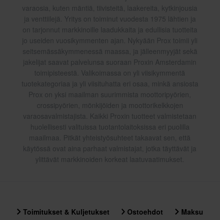
varaosia, kuten mäntiä, tiivisteitä, laakereita, kytkinjousia
ja venttiilejä. Yritys on toiminut vuodesta 1975 lähtien ja
on tarjonnut markkinoille laadukkaita ja edullisia tuotteita
jo useiden vuosikymmenten ajan. Nykyään Prox toimii yli
seitsemässäkymmenessä maassa, ja jälleenmyyjät sekä
jakelijat saavat palvelunsa suoraan Proxin Amsterdamin
toimipisteestä. Valikoimassa on yli viisikymmentä
tuotekategoriaa ja yli viisituhatta eri osaa, minkä ansiosta
Prox on yksi maailman suurimmista moottoripyörien,
crossipyörien, mönkijöiden ja moottorikelkkojen
varaosavalmistajista. Kaikki Proxin tuotteet valmistetaan
huolellisesti valituissa tuotantolaitoksissa eri puolilla
maailmaa. Pitkät yhteistyösuhteet takaavat sen, että
käytössä ovat aina parhaat valmistajat, jotka täyttävät ja
ylittävät markkinoiden korkeat laatuvaatimukset.
Toimitukset & Kuljetukset
Ostoehdot
Maksu