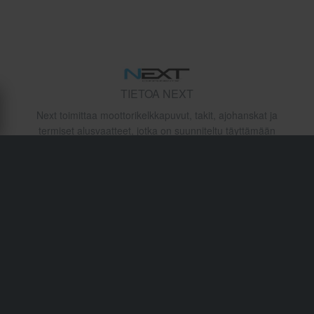
TIETOA NEXT
Next toimittaa moottorikelkkapuvut, takit, ajohanskat ja
termiset alusvaatteet, jotka on suunniteltu täyttämään
jokapäiväisten moottorikelkkailijoiden tarpeet.
Keskittymällä eristykseen, tuulenpitävyyteen ja
yksinkertaiseen pohjoismaiseen malliin Next tasapainottaa
käytännöllisyyden ja edullisuuden vapaa-ajan käyttöön. Se
on luotettava valinta aloittelijatason varusteille
vaarantamatta talvivalmiutta.
Toimitukset & Kuljetukset
Ostoehdot
Maksu