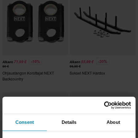
-10%
-20%
71,99 €
55,99 €
Alkaen
Alkaen
80 €
69,90 €
Ohjaustangon Korottajat NEXT
Sukset NEXT Hardox
Backcountry
Consent
Details
About