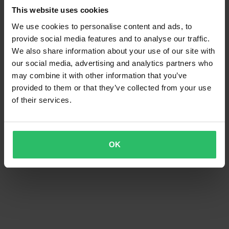
This website uses cookies
We use cookies to personalise content and ads, to
provide social media features and to analyse our traffic.
19,30 €
87,10 €
We also share information about your use of our site with
Ketjusaha NEXT Taskumalli
Kiinnityssarja NEXT Linq
our social media, advertising and analytics partners who
Yleismallinen
may combine it with other information that you’ve
provided to them or that they’ve collected from your use
of their services.
OK