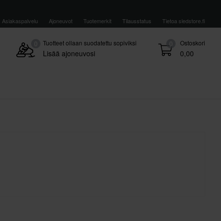
Asiakaspalvelu
Ajoneuvot
Tuotemerkit
Tilausstatus
Tietoa sledstore.fi
Tuotteet ollaan suodatettu sopiviksi
Ostoskori
0
0
Lisää ajoneuvosi
0,00