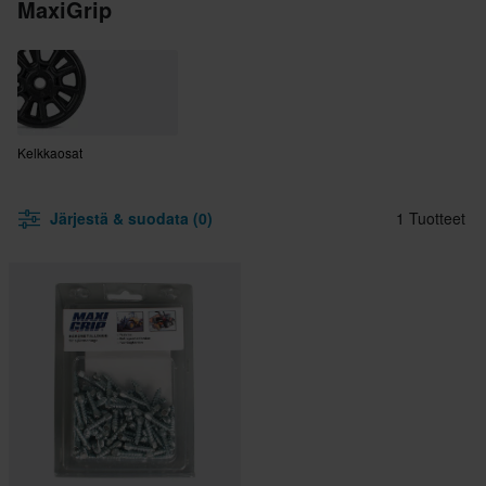
MaxiGrip
Kelkkaosat
Järjestä & suodata (0)
1 Tuotteet