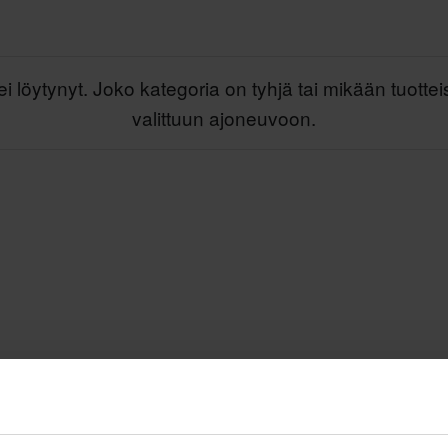
ei löytynyt. Joko kategoria on tyhjä tai mikään tuottei
valittuun ajoneuvoon.