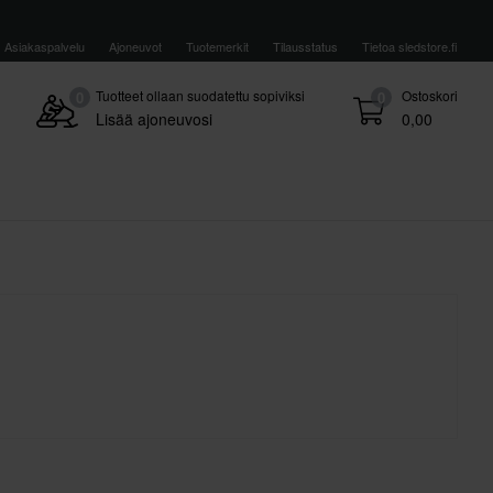
Asiakaspalvelu
Ajoneuvot
Tuotemerkit
Tilausstatus
Tietoa sledstore.fi
Tuotteet ollaan suodatettu sopiviksi
Ostoskori
0
0
Lisää ajoneuvosi
0,00