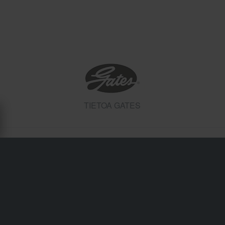
TIETOA GATES
Toimitukset & Kuljetukset
Ostoehdot
Maksu
Tietosuojakäytäntö
Palautukset
Peruuttamisoikeus
Tilausstatus
Reklamaatiot & Valitukset
Kierrätystiedot
Tietoa Sledstore.fi
Vaatimustenmukaisuusvakuutus