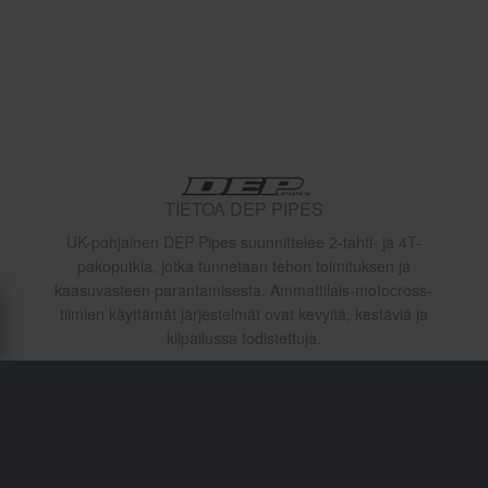
TIETOA DEP PIPES
UK-pohjainen DEP Pipes suunnittelee 2-tahti- ja 4T-
pakoputkia, jotka tunnetaan tehon toimituksen ja
kaasuvasteen parantamisesta. Ammattilais-motocross-
tiimien käyttämät järjestelmät ovat kevyitä, kestäviä ja
kilpailussa todistettuja.
Toimitukset & Kuljetukset
Ostoehdot
Maksu
Tietosuojakäytäntö
Palautukset