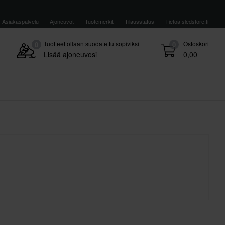
Asiakaspalvelu
Ajoneuvot
Tuotemerkit
Tilausstatus
Tietoa sledstore.fi
Tuotteet ollaan suodatettu sopiviksi
Ostoskori
0
0
Lisää ajoneuvosi
0,00