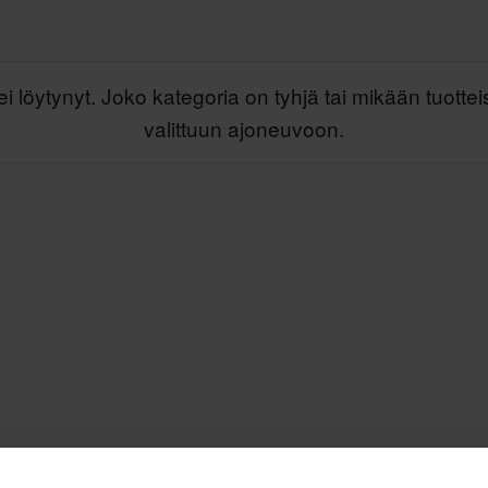
ei löytynyt. Joko kategoria on tyhjä tai mikään tuottei
valittuun ajoneuvoon.