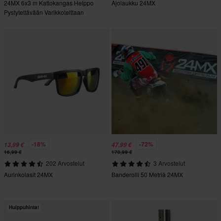
24MX 6x3 m Kattokangas Helppo
Ajolaukku 24MX
Pystytettävään Varikkotelttaan
Harmaa (Vain Katto)
-18%
-72%
13,99 €
47,99 €
16,99 €
170,99 €
202 Arvostelut
3 Arvostelut
Aurinkolasit 24MX
Banderolli 50 Metriä 24MX
Huippuhinta!