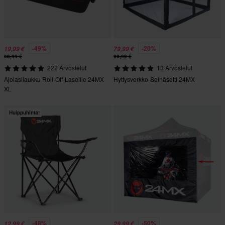
-49%
-20%
19,99 €
79,99 €
38,99 €
99,99 €
222 Arvostelut
13 Arvostelut
Ajolasilaukku Roll-Off-Laseille 24MX
Hyttysverkko-Seinäsetti 24MX
XL
Huippuhinta!
-48%
-50%
12,99 €
29,99 €