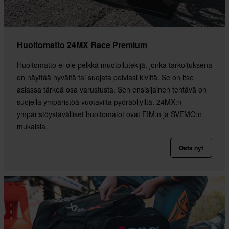
Huoltomatto 24MX Race Premium
Huoltomatto ei ole pelkkä muotoilutekijä, jonka tarkoituksena
on näyttää hyvältä tai suojata polviasi kiviltä. Se on itse
asiassa tärkeä osa varustusta. Sen ensisijainen tehtävä on
suojella ympäristöä vuotavilta pyöräöljyiltä. 24MX:n
ympäristöystävälliset huoltomatot ovat FIM:n ja SVEMO:n
mukaisia.
Osta nyt