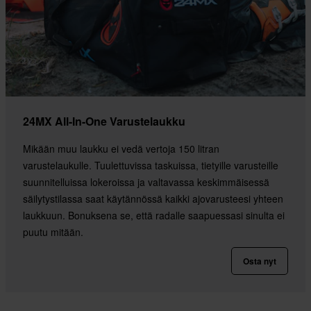
24MX All-In-One Varustelaukku
Mikään muu laukku ei vedä vertoja 150 litran
varustelaukulle. Tuulettuvissa taskuissa, tietyille varusteille
suunnitelluissa lokeroissa ja valtavassa keskimmäisessä
säilytystilassa saat käytännössä kaikki ajovarusteesi yhteen
laukkuun. Bonuksena se, että radalle saapuessasi sinulta ei
puutu mitään.
Osta nyt