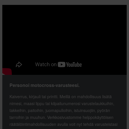
Personoi motocross-varusteesi.
Kaiverrus, kirjauli tai printti. Meillä on mahdollisuus lisätä
nimesi, maasi lippu tai kilpailunumerosi varustelaukkuihin,
takkeihin, paitoihin, juomapulloihin, istuinsuojiin, pyörän
tarroihin ja muuhun. Verkkosivustomme helppokäyttöisen
räätälöintimahdollisuuden avulla voit nyt tehdä varusteistasi