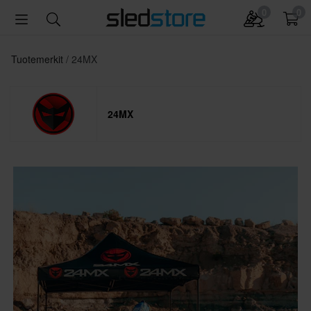
0
0
Tuotemerkit
24MX
24MX