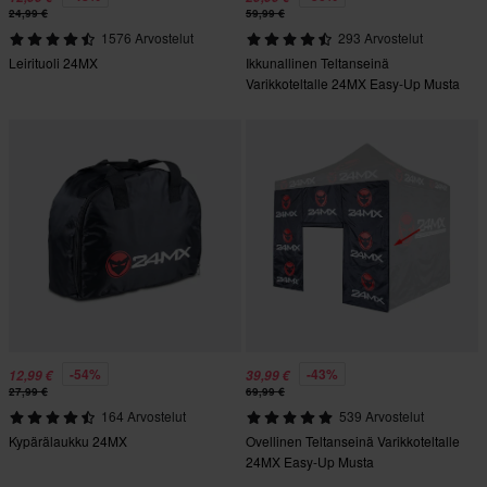
24,99 €
59,99 €
1576 Arvostelut
293 Arvostelut
Leirituoli 24MX
Ikkunallinen Teltanseinä
Varikkoteltalle 24MX Easy-Up Musta
-54%
-43%
12,99 €
39,99 €
27,99 €
69,99 €
164 Arvostelut
539 Arvostelut
Kypärälaukku 24MX
Ovellinen Teltanseinä Varikkoteltalle
24MX Easy-Up Musta