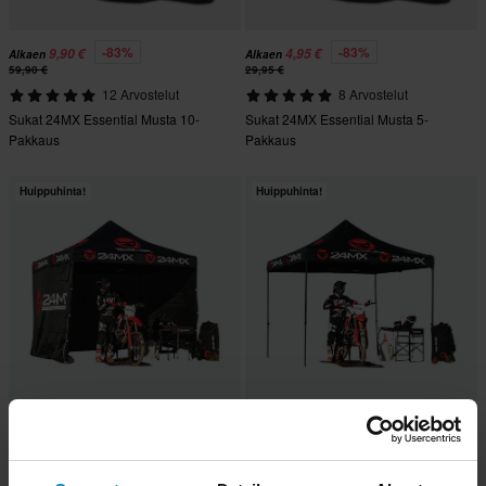
-83%
-83%
9,90 €
4,95 €
Alkaen
Alkaen
59,90 €
29,95 €
12 Arvostelut
8 Arvostelut
Sukat 24MX Essential Musta 10-
Sukat 24MX Essential Musta 5-
Pakkaus
Pakkaus
Huippuhinta!
Huippuhinta!
-59%
-50%
119,99 €
99,99 €
289,99 €
199,99 €
8228 Arvostelut
294 Arvostelut