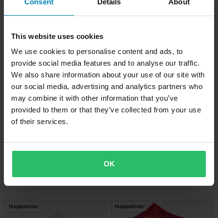
Consent
Details
About
Varikkoteltta Seinillä 24MX Easy-Up
Varikkoteltta 24MX Easy-Up Musta
Musta
This website uses cookies
Huippuhinta!
Huippuhinta!
We use cookies to personalise content and ads, to
provide social media features and to analyse our traffic.
We also share information about your use of our site with
our social media, advertising and analytics partners who
may combine it with other information that you’ve
provided to them or that they’ve collected from your use
of their services.
-75%
-59%
1,49 €
18,99 €
5,99 €
45,99 €
134 Arvostelut
64 Arvostelut
OK
Juomapullo 24MX
Mikrokuituponcho 24MX Musta
Huippuhinta!
Huippuhinta!