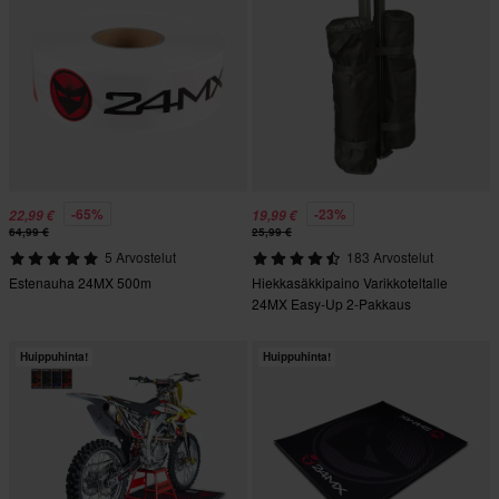
-65%
-23%
22,99 €
19,99 €
64,99 €
25,99 €
5 Arvostelut
183 Arvostelut
Estenauha 24MX 500m
Hiekkasäkkipaino Varikkoteltalle
24MX Easy-Up 2-Pakkaus
Huippuhinta!
Huippuhinta!