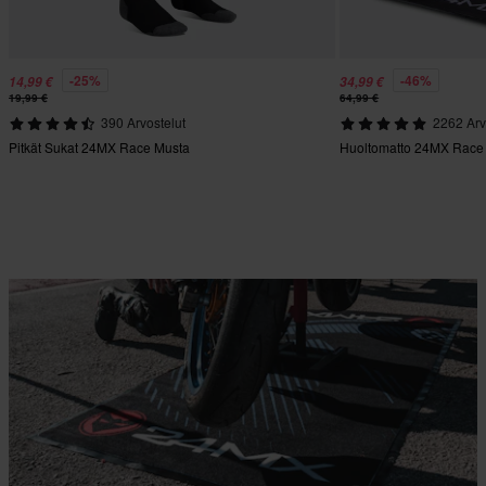
-25%
-46%
14,99 €
34,99 €
19,99 €
64,99 €
390 Arvostelut
2262 Arv
Pitkät Sukat 24MX Race Musta
Huoltomatto 24MX Race