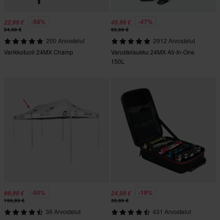
-58%
-47%
22,99 €
49,99 €
54,99 €
93,99 €
200 Arvostelut
2912 Arvostelut
Varikkotuoli 24MX Champ
Varustelaukku 24MX All-In-One
150L
-50%
-19%
99,99 €
24,99 €
199,99 €
30,99 €
36 Arvostelut
431 Arvostelut