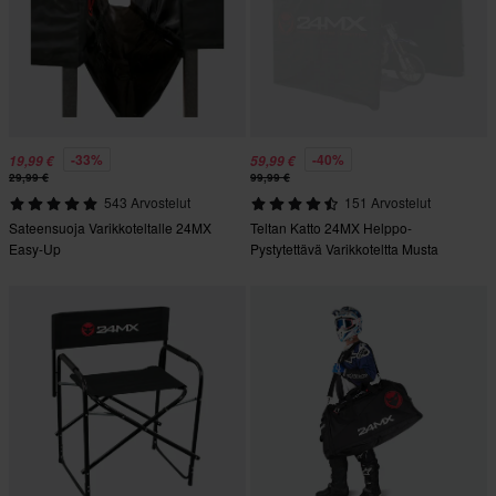
-33%
-40%
19,99 €
59,99 €
29,99 €
99,99 €
543 Arvostelut
151 Arvostelut
Sateensuoja Varikkoteltalle 24MX
Teltan Katto 24MX Helppo-
Easy-Up
Pystytettävä Varikkoteltta Musta
(Vain Katto)