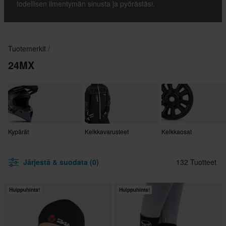
todellisen ilmentymän sinusta ja pyörästäsi.
Tuotemerkit
24MX
Kypärät
Kelkkavarusteet
Kelkkaosat
Järjestä & suodata (0)
132 Tuotteet
Huippuhinta!
Huippuhinta!