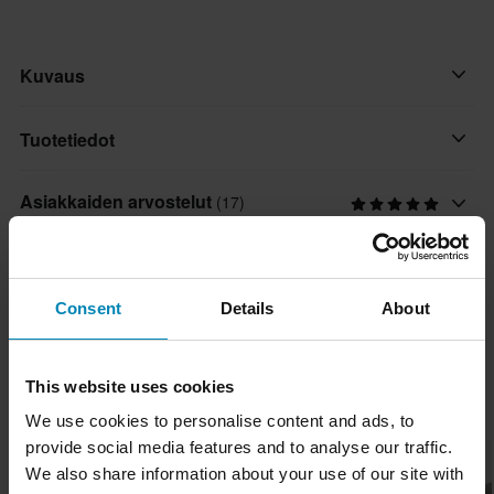
Kuvaus
Kätevä ja käyttäjäystävällinen sytytystulpan avain JMP:ltä.
Tuotetiedot
Säädettävä T-kahva.
Asiakkaiden arvostelut
(17)
Merkki
JMP
Holkin halkaisija: 18mm
Toimitus ja palautus
Pituus: 118mm/160mm
Paketin mitat
Consent
Details
About
118 mm
Nopeat toimitukset
Kysymyksiä tuotteesta
(Kysy jotain)
30 x 120 x 25 mm
Toimitamme päivittäin tilauksia kaikkialle Pohjoismaissa.
160 mm
Teemme aina parhaamme varmistaaksemme, että vastaanotat
This website uses cookies
Kysy jotain
Suosikit kategoriassa Käsityökalut
35 x 170 x 30 mm
tuotteet mahdollisimman nopeasti!
We use cookies to personalise content and ads, to
provide social media features and to analyse our traffic.
Alin hintatakuu
We also share information about your use of our site with
Pyrimme pitämään yllä parhaita hintoja, mutta jos löydät silti