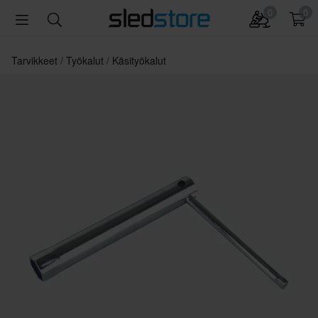
0
0
Tarvikkeet
Työkalut
Käsityökalut