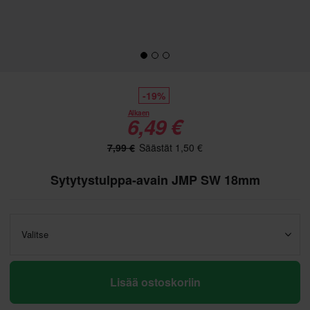
-19%
Alkaen
6,49 €
7,99 €
Säästät 1,50 €
Sytytystulppa-avain JMP SW 18mm
Valitse
Lisää ostoskoriin