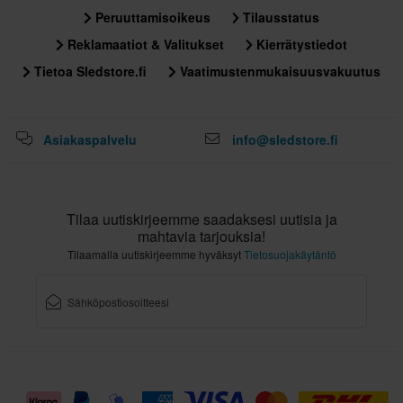
Peruuttamisoikeus
Tilausstatus
Reklamaatiot & Valitukset
Kierrätystiedot
Tietoa Sledstore.fi
Vaatimustenmukaisuusvakuutus
Asiakaspalvelu
info@sledstore.fi
Tilaa uutiskirjeemme saadaksesi uutisia ja
mahtavia tarjouksia!
Tilaamalla uutiskirjeemme hyväksyt
Tietosuojakäytäntö