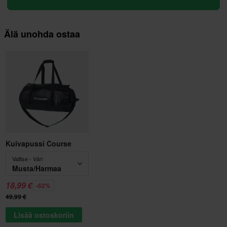
Älä unohda ostaa
Kuivapussi Course
Valitse - Väri
Musta/Harmaa
18,99 €
-62%
49,99 €
Lisää ostoskoriin