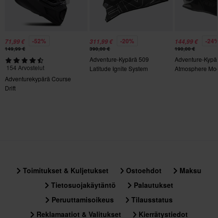
XXL
291 x 381 x 272 mm
S
-52%
-20%
-24
71,99 €
311,99 €
144,99 €
291 x 381 x 272 mm
149,99 €
390,00 €
190,00 €
Adventure-Kypärä 509
Adventure-Kypä
XS
154 Arvostelut
Latitude Ignite System
Atmosphere Moot
291 x 381 x 272 mm
Moottorikelkka
Adventurekypärä Course
Drift
Toimitukset & Kuljetukset
Ostoehdot
Maksu
Tietosuojakäytäntö
Palautukset
Peruuttamisoikeus
Tilausstatus
Reklamaatiot & Valitukset
Kierrätystiedot