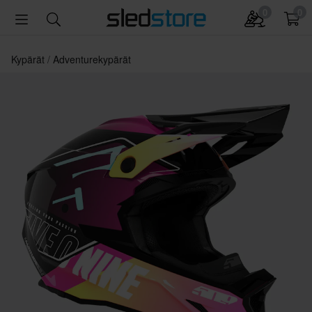
0
0
Kypärät
Adventurekypärät