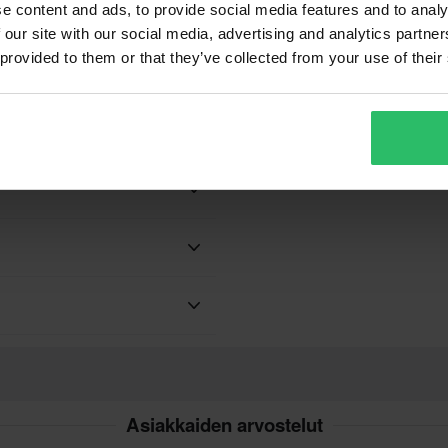
e content and ads, to provide social media features and to analy
n, jarrunesteen ja muut roskat
 our site with our social media, advertising and analytics partn
 provided to them or that they’ve collected from your use of their
istussuihke on kova lialle,
Teemme aina parhaamme
nopeasti!
 puhdistustuotteita, jotka on
paremman hinnan kilpailijalta,
ivän kuluessa ostoksestasi.
Asiakkaiden arvostelut