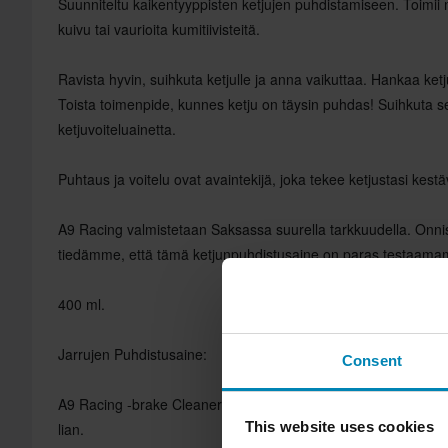
Suunniteltu kaikentyyppisten ketjujen puhdistamiseen. Toimii 
kuivu tai vaurioita kumitiivisteitä.
Ravista hyvin, suihkuta ketjulle ja anna vaikuttaa. Hankaa ketj
Toista toimenpide, kunnes ketju on täysin puhdas! Suihkuta s
ketjuvoiteluainetta.
Puhtaus ja voitelu ovat avaintekijä, joka tekee ketjustasi kest
A9 Racing valmistetaan Saksassa suurella tarkkuudella. Onni
tiedämme, että tämä ketjunpuhdistusaine on paras testaam
400 ml.
Jarrujen Puhdistusaine:
Consent
A9 Racing -brake Cleaner on tehokas puhdistussuihke, joka l
This website uses cookies
lian.