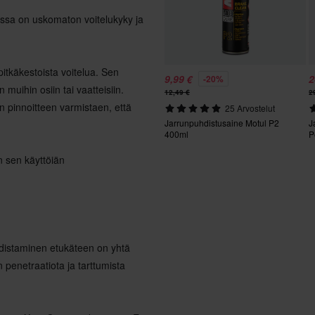
ossa on uskomaton voitelukyky ja
itkäkestoista voitelua. Sen
9,99 €
2
-20%
muihin osiin tai vaatteisiin.
12,49 €
2
n pinnoitteen varmistaen, että
25 Arvostelut
Jarrunpuhdistusaine Motul P2
J
400ml
P
n sen käyttöiän
hdistaminen etukäteen on yhtä
 penetraatiota ja tarttumista