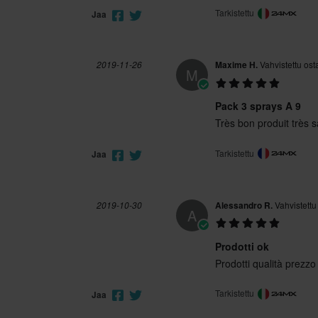
Tarkistettu
Jaa
2019-11-26
Maxime H.
Vahvistettu ost
M
Pack 3 sprays A 9
Très bon produit très s
Tarkistettu
Jaa
2019-10-30
Alessandro R.
Vahvistettu
A
Prodotti ok
Prodotti qualità prezzo
Tarkistettu
Jaa