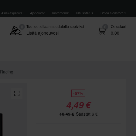
Asiakaspalvelu
Ajoneuvot
Tuotemerkit
Tilausstatus
Tietoa sledstore.fi
Tuotteet ollaan suodatettu sopiviksi
Ostoskori
0
0
Lisää ajoneuvosi
0,00
 Racing
-57%
4,49 €
10,49 €
Säästät 6 €