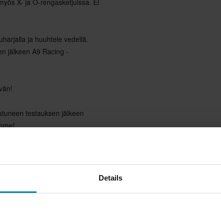
myös X- ja O-rengasketjuissa. Ei
uharjalla ja huuhtele vedellä.
en jälkeen A9 Racing -
ävän!
stuneen testauksen jälkeen
amme!
Details
iuottaa vaikeimmankin rasvan ja