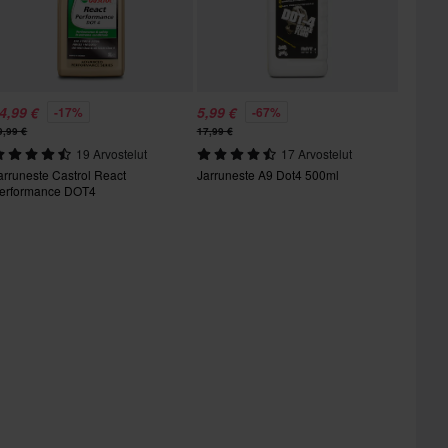
4,99 €
5,99 €
-17%
-67%
9,99 €
17,99 €
19 Arvostelut
17 Arvostelut
arruneste Castrol React
Jarruneste A9 Dot4 500ml
erformance DOT4