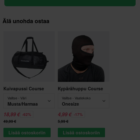
Älä unohda ostaa
Kuivapussi Course
Kypärähuppu Course
Valitse - Väri
Valitse - Vaatekoko
Musta/Harmaa
Onesize
18,99 €
4,99 €
-62%
-17%
49,99 €
5,99 €
Lisää ostoskoriin
Lisää ostoskoriin