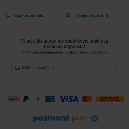
DOT, ECE 22.06
Paketin mitat
Asiakaspalvelu
info@sledstore.fi
XS
349 x 412 x 335 mm
XL
Tilaa uutiskirjeemme saadaksesi uutisia ja
315 x 400 x 305 mm
mahtavia tarjouksia!
L
Tilaamalla uutiskirjeemme hyväksyt
Tietosuojakäytäntö
349 x 412 x 335 mm
XXL
315 x 395 x 310 mm
M
320 x 390 x 285 mm
S
310 x 390 x 285 mm