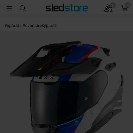
0
0
Kypärät
Adventurekypärät