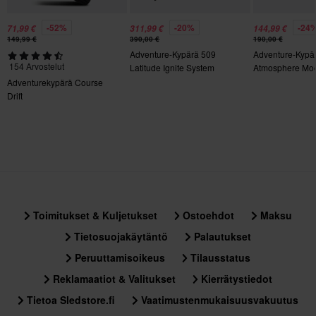
Tuotteen Paino
varmuuden siitä, että Nexx seisoo kypäriensä laadun takana:
-52%
-20%
-24
Lue lisää Nexxin takuusta täältä.
1750
71,99 €
311,99 €
144,99 €
149,99 €
390,00 €
190,00 €
Adventure-Kypärä 509
Adventure-Kypä
Kiertovoimasuoja
154 Arvostelut
Latitude Ignite System
Atmosphere Moot
Ei mitään
Moottorikelkka
Adventurekypärä Course
Huom: Kypärät, jotka esitetään tummennetuilla visiireillä,
Drift
Materiaali
toimitetaan aina kirkkaalla visiirillä, ellei toisin nimenomaisesti
Kestomuovi
mainita.
Aurinkovisiiri
Kyllä
Kypärän paino
Toimitukset & Kuljetukset
Ostoehdot
Maksu
Yli 1500 g
Tietosuojakäytäntö
Palautukset
Pinlock
Peruuttamisoikeus
Tilausstatus
Mukana
Reklamaatiot & Valitukset
Kierrätystiedot
Sertifiointistandardi
Tietoa Sledstore.fi
Vaatimustenmukaisuusvakuutus