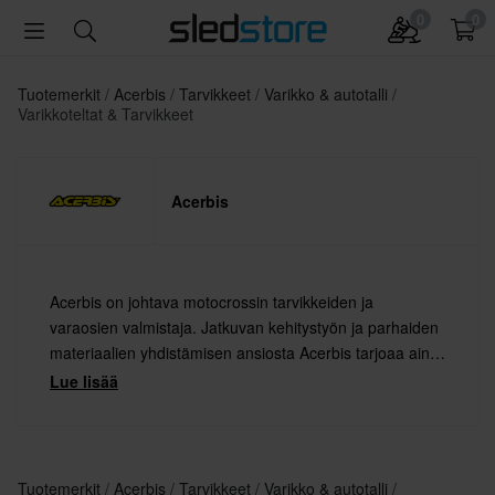
0
0
Tuotemerkit
Acerbis
Tarvikkeet
Varikko & autotalli
Varikkoteltat & Tarvikkeet
Acerbis
Acerbis on johtava motocrossin tarvikkeiden ja
varaosien valmistaja. Jatkuvan kehitystyön ja parhaiden
materiaalien yhdistämisen ansiosta Acerbis tarjoaa aina
korkeinta laatua.
Lue lisää
Tuotemerkit
Acerbis
Tarvikkeet
Varikko & autotalli