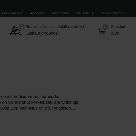
Asiakaspalvelu
Ajoneuvot
Tuotemerkit
Tilausstatus
Tietoa sledstore.fi
Tuotteet ollaan suodatettu sopiviksi
Ostoskori
0
0
Lisää ajoneuvosi
0,00
tiin ensimmäisen maailmansodan
 on valmistanut korkealaatuisia työkaluja
työkalujen valmistus on ollut yrityksen
ste toisen maailmansodan päättymisestä