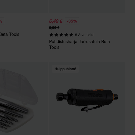
6,49 €
%
-35%
9,99 €
 Beta Tools
8 Arvostelut
Puhdistusharja Jarrusatula Beta
Tools
Huippuhinta!