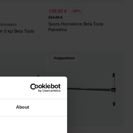
139,95 €
-38%
224,99 €
Suora Hiomakone Beta Tools
 Arvostelut
Paineilma
n 5 kpl Beta Tools
Huippuhinta!
About