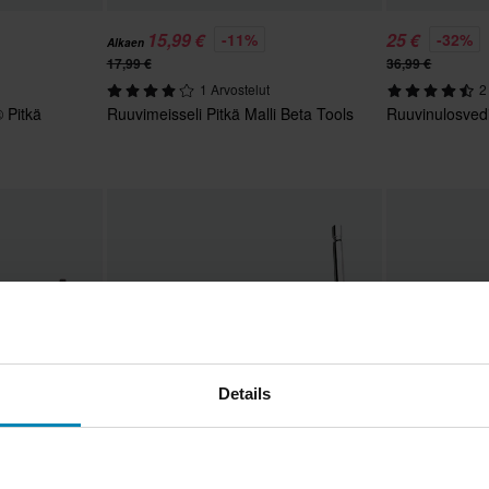
15,99 €
25 €
-11%
-32%
Alkaen
17,99 €
36,99 €
1 Arvostelut
2
 Pitkä
Ruuvimeisseli Pitkä Malli Beta Tools
Ruuvinulosvedi
Details