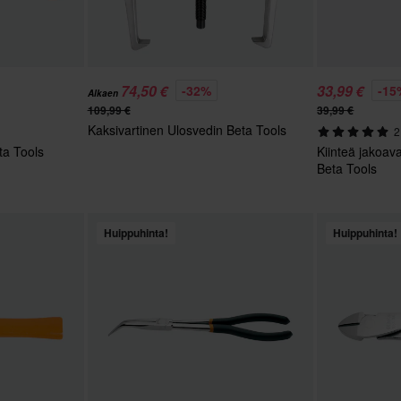
74,50 €
33,99 €
-32%
-15
Alkaen
109,99 €
39,99 €
Kaksivartinen Ulosvedin Beta Tools
2
ta Tools
Kiinteä jakoava
Beta Tools
Huippuhinta!
Huippuhinta!