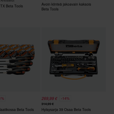
 Arvostelut
Avoin kiinteä jakoavain kaksois
RTX Beta Tools
Beta Tools
269,99 €
1%
-14%
314,99 €
 laatikossa Beta Tools
Hylsysarja 39 Osaa Beta Tools