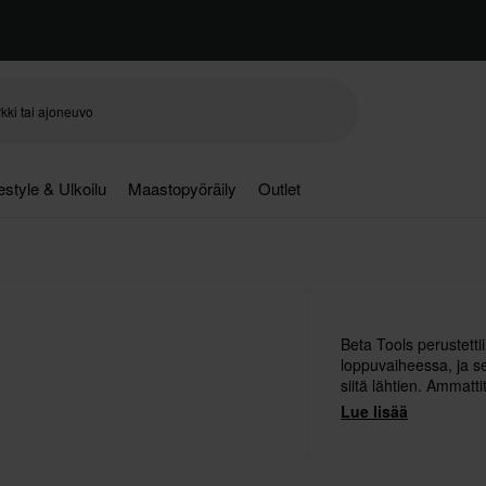
festyle & Ulkoilu
Maastopyöräily
Outlet
Beta Tools perustet
loppuvaiheessa, ja se
siitä lähtien. Ammatti
ensisijainen painopi
Lue lisää
lähtien.