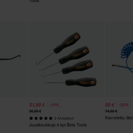
Tools
31,99 €
50 €
-14%
-33%
36,99 €
74,99 €
Kierreletku Be
2 Arvostelut
Jousikoukkuja 4 kpl Beta Tools