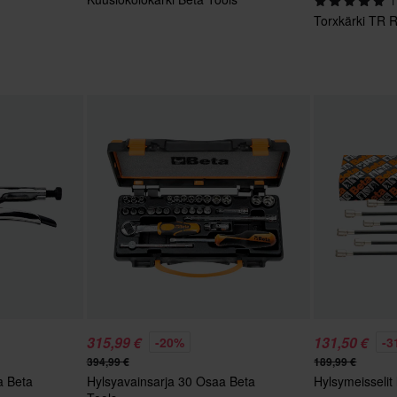
1
Torxkärki TR 
315,99 €
131,50 €
-20%
-3
394,99 €
189,99 €
va Beta
Hylsyavainsarja 30 Osaa Beta
Hylsymeisselit