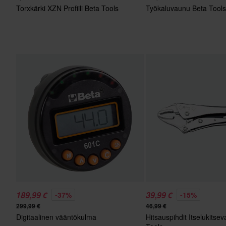
Torxkärki XZN Profiili Beta Tools
Työkaluvaunu Beta Tools
189,99 €
39,99 €
-37%
-15%
299,99 €
46,99 €
Digitaalinen vääntökulma
Hitsauspihdit Itselukitse