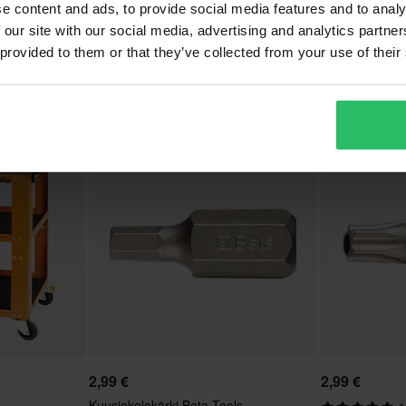
21,99 €
18,20 €
-27%
Alkaen
Alkaen
e content and ads, to provide social media features and to analy
29,99 €
26,99 €
 our site with our social media, advertising and analytics partn
4 Arvostelut
3
 provided to them or that they’ve collected from your use of their
a Tools
T-Kahva 6-Kulmanen Hylsy Beta
T-Kahva Kolme
Tools
Beta Tools
2,99 €
2,99 €
Kuusiokolokärki Beta Tools