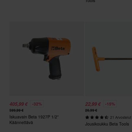
Tools
405,99 €
22,99 €
-32%
-15%
599,99 €
26,99 €
Iskuavain Beta 1927P 1/2"
21 Arvostelut
Käännettävä
Jousikoukku Beta Tools