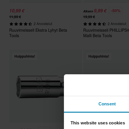
10,99 €
9,99 €
-50%
Alkaen
11,99 €
19,99 €
2 Arvostelut
2 Arvostelut
Ruuvimeisseli Ekstra Lyhyt Beta
Ruuvimeisseli PHILLIPS®
Tools
Malli Beta Tools
Huippuhinta!
Huippuhinta!
Consent
This website uses cookies