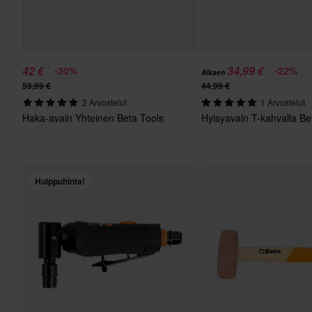
42 €
34,99 €
-30%
-22%
Alkaen
59,99 €
44,99 €
2 Arvostelut
1 Arvostelut
Haka-avain Yhteinen Beta Tools
Hylsyavain T-kahvalla Be
Huippuhinta!