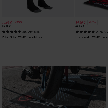
-25%
-46%
14,99 €
34,99 €
19,99 €
64,99 €
390 Arvostelut
2266 Arv
Pitkät Sukat 24MX Race Musta
Huoltomatto 24MX Race