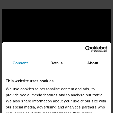
Consent
Details
About
Personoi motocross-varusteesi.
This website uses cookies
Kaiverrus, kirjauli tai printti. Meillä on mahdollisuus lisätä
We use cookies to personalise content and ads, to
nimesi, maasi lippu tai kilpailunumerosi varustelaukkuihin,
provide social media features and to analyse our traffic.
takkeihin, paitoihin, juomapulloihin, istuinsuojiin, pyörän
We also share information about your use of our site with
tarroihin ja muuhun. Verkkosivustomme helppokäyttöisen
our social media, advertising and analytics partners who