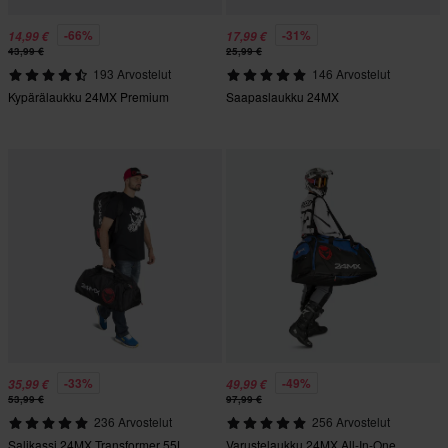
-66%
-31%
14,99 €
17,99 €
43,99 €
25,99 €
193 Arvostelut
146 Arvostelut
Kypärälaukku 24MX Premium
Saapaslaukku 24MX
-33%
-49%
35,99 €
49,99 €
53,99 €
97,99 €
236 Arvostelut
256 Arvostelut
Salikassi 24MX Transformer 55L
Varustelaukku 24MX All-In-One