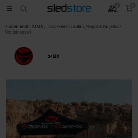
0
0
Tuotemerkit
24MX
Tarvikkeet
Laukut, Reput & Kuljetus
Varustekassit
24MX