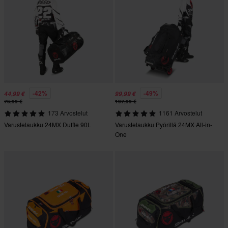
-42%
-49%
44,99 €
99,99 €
76,99 €
197,99 €
173 Arvostelut
1161 Arvostelut
Varustelaukku 24MX Duffle 90L
Varustelaukku Pyörillä 24MX All-in-
One