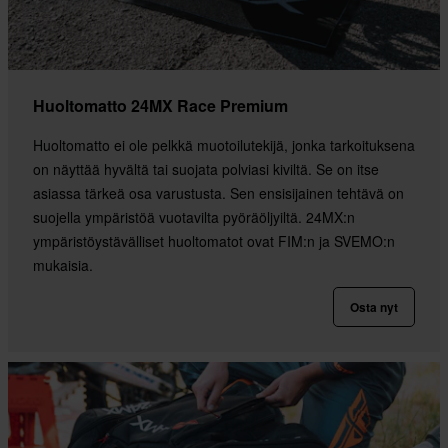
Huoltomatto 24MX Race Premium
Huoltomatto ei ole pelkkä muotoilutekijä, jonka tarkoituksena
on näyttää hyvältä tai suojata polviasi kiviltä. Se on itse
asiassa tärkeä osa varustusta. Sen ensisijainen tehtävä on
suojella ympäristöä vuotavilta pyöräöljyiltä. 24MX:n
ympäristöystävälliset huoltomatot ovat FIM:n ja SVEMO:n
mukaisia.
Osta nyt