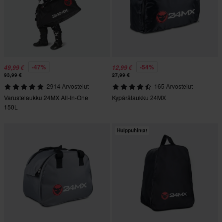
-47%
-54%
49,99 €
12,99 €
93,99 €
27,99 €
2914 Arvostelut
165 Arvostelut
Varustelaukku 24MX All-In-One
Kypärälaukku 24MX
150L
Huippuhinta!