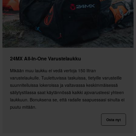
24MX All-In-One Varustelaukku
Mikään muu laukku ei vedä vertoja 150 litran
varustelaukulle. Tuulettuvissa taskuissa, tietyille varusteille
suunnitelluissa lokeroissa ja valtavassa keskimmäisessä
säilytystilassa saat käytännössä kaikki ajovarusteesi yhteen
laukkuun. Bonuksena se, että radalle saapuessasi sinulta ei
puutu mitään.
Osta nyt