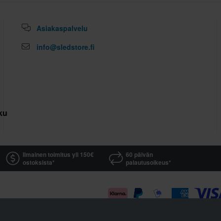
Asiakaspalvelu
info@sledstore.fi
kuutus
Ilmainen toimitus yli 150€
60 päivän
ostoksista*
palautusoikeus*