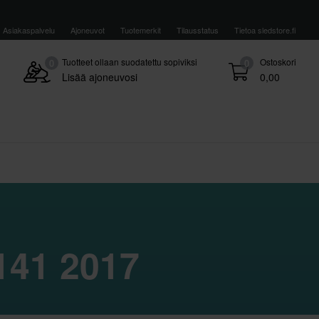
Asiakaspalvelu
Ajoneuvot
Tuotemerkit
Tilausstatus
Tietoa sledstore.fi
Tuotteet ollaan suodatettu sopiviksi
Ostoskori
0
0
Lisää ajoneuvosi
0,00
141 2017