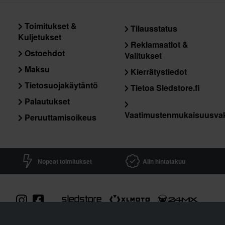
Toimitukset &
Tilausstatus
Kuljetukset
Reklamaatiot &
Ostoehdot
Valitukset
Maksu
Kierrätystiedot
Tietosuojakäytäntö
Tietoa Sledstore.fi
Palautukset
Vaatimustenmukaisuusva
Peruuttamisoikeus
Nopeat toimitukset
Alin hintatakuu