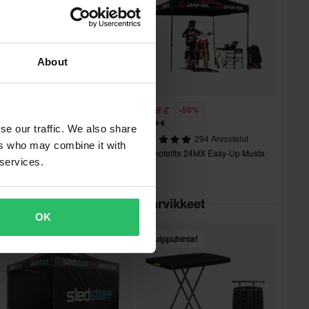
About
4,99 €
99,99 €
-36%
-50%
4,99 €
199,99 €
se our traffic. We also share
45 Arvostelut
294 Arvostelut
ers who may combine it with
aitettava Pöytä Proworks 122 x 60
Varikkoteltta 24MX Easy-Up Musta
 services.
 74 cm Musta
goriassa Varikkoteltat & Tarvikkeet
OK
Huippuhinta!
Huippuhinta!