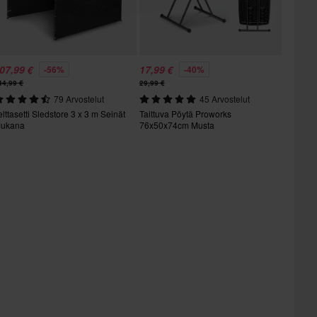
07,99 €
17,99 €
-56%
-40%
44,99 €
29,99 €
79 Arvostelut
45 Arvostelut
elttasetti Sledstore 3 x 3 m Seinät
Taittuva Pöytä Proworks
ukana
76x50x74cm Musta