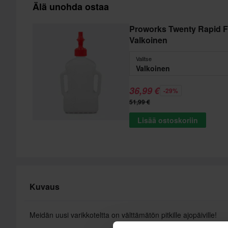
Älä unohda ostaa
Proworks Twenty Rapid F
Valkoinen
Valitse
Valkoinen
36,99 €
-29%
51,99 €
Lisää ostoskoriin
Kuvaus
Meidän uusi varikkoteltta on välttämätön pitkille ajopäiville!