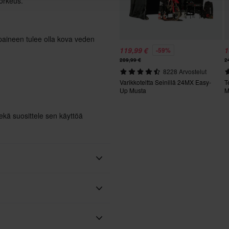
korkeus.
paineen tulee olla kova veden
119,99 €
1
-59%
289,99 €
2
8228 Arvostelut
Varikkoteltta Seinillä 24MX Easy-
T
Up Musta
M
ekä suosittele sen käyttöä
XLMOTO
rame-B
250 x 1620 x 245 mm