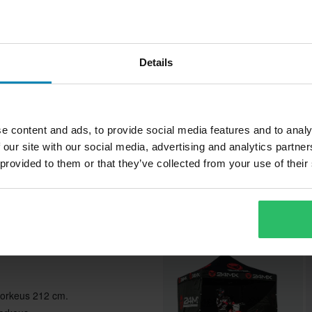
lisen suojan äärimmäisessä
a sen suunnitteluun!
Details
Polyuretaanista valmistettu
107,99 €
3
-56%
muita telttoja helpompi koota.
244,99 €
5
e content and ads, to provide social media features and to analy
kittuu. Alle 60 sekunnissa olet
79 Arvostelut
 our site with our social media, advertising and analytics partn
Telttasetti Sledstore 3 x 3 m Seinät
T
purkaminen on aivan yhtä helppoa ja
 provided to them or that they’ve collected from your use of their
Mukana
x
Suosikit kate
Huippuhinta!
steristä
korkeus 212 cm.