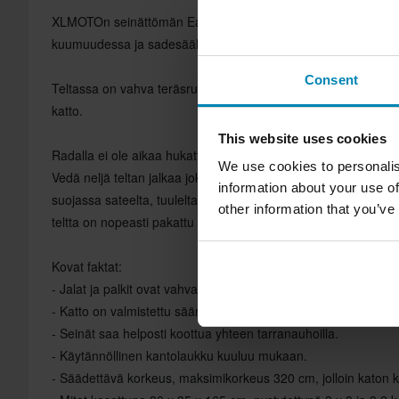
XLMOTOn seinättömän Easy Up -teltan ansiosta saat optimaa
kuumuudessa ja sadesäällä, joten voit keskittyä 100% ajoon j
Consent
Teltassa on vahva teräsrunko, lukot ja nivelet sekä tukevasta 
katto.
This website uses cookies
Radalla ei ole aikaa hukattavaksi. Siksi tämä teltta on useita 
We use cookies to personalis
Vedä neljä teltan jalkaa jokaiseen suuntaansa, jolloin runko lu
information about your use of
suojassa sateelta, tuulelta ja uteliailta kilpailijoilta. Teltan 
other information that you’ve
teltta on nopeasti pakattu mukana tulevaan kantolaukkuun.
Kovat faktat:
- Jalat ja palkit ovat vahvaa terästä.
- Katto on valmistettu säänpitävästä PU –päällysteisestä polye
- Seinät saa helposti koottua yhteen tarranauhoilla.
- Käytännöllinen kantolaukku kuuluu mukaan.
- Säädettävä korkeus, maksimikorkeus 320 cm, jolloin katon 