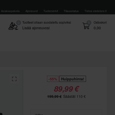
Asiakaspalvelu
Ajoneuvot
Tuotemerkit
Tilausstatus
Tietoa sledstore.fi
Tuotteet ollaan suodatettu sopiviksi
Ostoskori
0
0
Lisää ajoneuvosi
0,00
-55%
Huippuhinta!
89,99 €
199,99 €
Säästät 110 €
Valitse