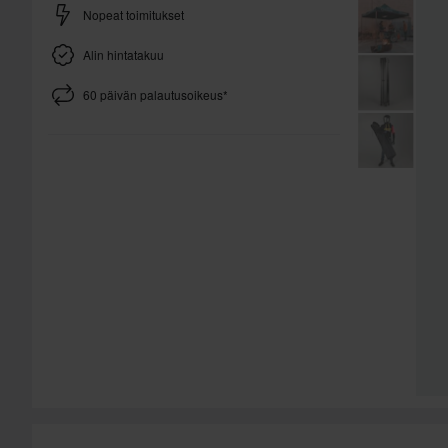
Nopeat toimitukset
Alin hintatakuu
60 päivän palautusoikeus*