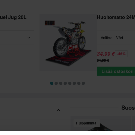
uel Jug 20L
Huoltomatto 24
Valitse - Väri
34,99 €
-46%
64,99 €
Lisää ostoskori
Suos
Huippuhinta!