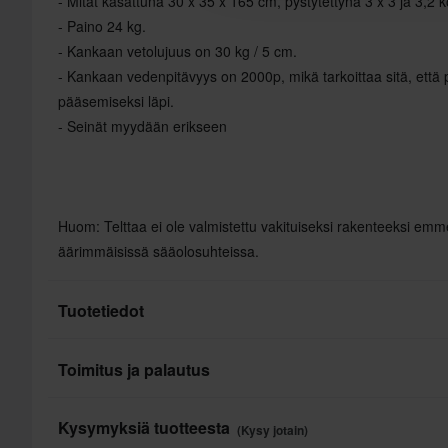
- Mitat kasattuna 30 x 35 x 165 cm, pystytettynä 3 x 3 ja 3,2 
- Paino 24 kg.
- Kankaan vetolujuus on 30 kg / 5 cm.
- Kankaan vedenpitävyys on 2000p, mikä tarkoittaa sitä, että 
pääsemiseksi läpi.
- Seinät myydään erikseen
Huom: Telttaa ei ole valmistettu vakituiseksi rakenteeksi emm
äärimmäisissä sääolosuhteissa.
Tuotetiedot
Toimitus ja palautus
Merkki
Paketin mitat
Nopeat toimitukset
Xlsteelf
Kysymyksiä tuotteesta
(Kysy jotain)