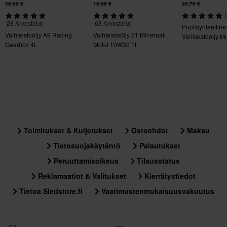
39,99 €
16,99 €
26,79 €
28 Arvostelut
63 Arvostelut
Puolisynteettine
Vaihteistoöljy A9 Racing
Vaihteistoöljy 2T Mineraali
Vaihteistoöljy 
Gearbox 4L
Motul 10W30 1L
1L
Toimitukset & Kuljetukset
Ostoehdot
Maksu
Tietosuojakäytäntö
Palautukset
Peruuttamisoikeus
Tilausstatus
Reklamaatiot & Valitukset
Kierrätystiedot
Tietoa Sledstore.fi
Vaatimustenmukaisuusvakuutus