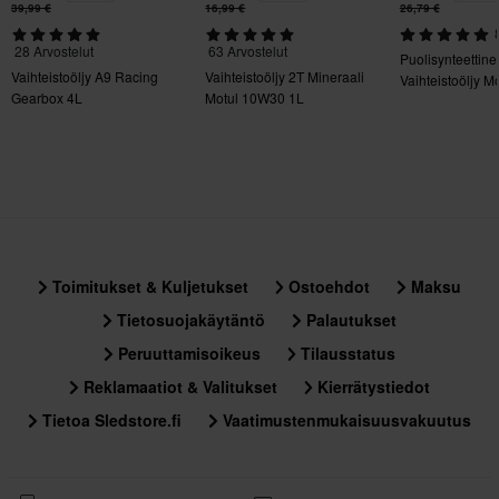
39,99 €
16,99 €
26,79 €
28 Arvostelut
63 Arvostelut
Puolisynteettine
Vaihteistoöljy A9 Racing
Vaihteistoöljy 2T Mineraali
Vaihteistoöljy 
Gearbox 4L
Motul 10W30 1L
1L
Toimitukset & Kuljetukset
Ostoehdot
Maksu
Tietosuojakäytäntö
Palautukset
Peruuttamisoikeus
Tilausstatus
Reklamaatiot & Valitukset
Kierrätystiedot
Tietoa Sledstore.fi
Vaatimustenmukaisuusvakuutus