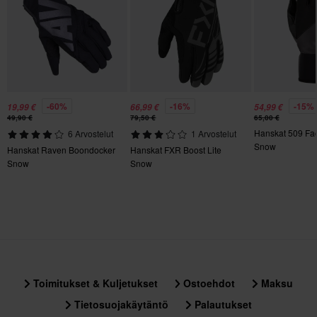
185 x 315 x 65 mm
3XL
180 x 320 x 75 mm
XL
185 x 295 x 70 mm
-60%
-16%
-15%
19,99 €
66,99 €
54,99 €
M
49,90 €
79,50 €
65,00 €
170 x 295 x 75 mm
Hanskat 509 Fac
6 Arvostelut
1 Arvostelut
Snow
Hanskat Raven Boondocker
Hanskat FXR Boost Lite
S
Snow
Snow
151 x 268 x 63 mm
Toimitukset & Kuljetukset
Ostoehdot
Maksu
Tietosuojakäytäntö
Palautukset