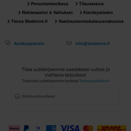
Peruuttamisoikeus
Tilausstatus
Reklamaatiot & Valitukset
Kierrätystiedot
Tietoa Sledstore.fi
Vaatimustenmukaisuusvakuutus
Asiakaspalvelu
info@sledstore.fi
Tilaa uutiskirjeemme saadaksesi uutisia ja
mahtavia tarjouksia!
Tilaamalla uutiskirjeemme hyväksyt
Tietosuojakäytäntö