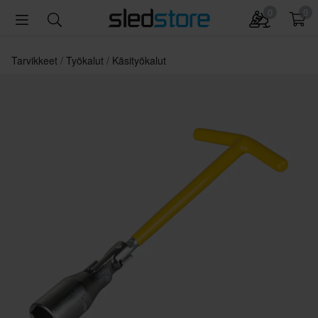
0
0
Tarvikkeet
Työkalut
Käsityökalut