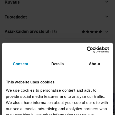
Kuvaus
Kätevä sytytystulpanavain liikkuvalla päällä JMP:ltä.
Tuotetiedot
Valitse halkaisija valikosta.
Asiakkaiden arvostelut
(16)
Merkki
JMP
- Pituus: 230 mm
Toimitus ja palautus
Paketin mitat
16 mm
Nopeat toimitukset
Kysymyksiä tuotteesta
(Kysy jotain)
Consent
Details
About
125 x 305 x 20 mm
Toimitamme päivittäin tilauksia kaikkialle Pohjoismaissa.
21 mm
Teemme aina parhaamme varmistaaksemme, että vastaanotat
Kysy jotain
Suosikit kategoriassa Käsityökalut
130 x 310 x 30 mm
tuotteet mahdollisimman nopeasti!
This website uses cookies
We use cookies to personalise content and ads, to
Huippuhinta!
Alin hintatakuu
provide social media features and to analyse our traffic.
Pyrimme pitämään yllä parhaita hintoja, mutta jos löydät silti
We also share information about your use of our site with
paremman hinnan kilpailijalta, vastaamme siihen hintaan.
our social media, advertising and analytics partners who
Hintatakuumme on voimassa 14 päivän kuluessa ostoksestasi.
may combine it with other information that you’ve