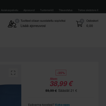
Asiakaspalvelu
Ajoneuvot
Tuotemerkit
Tilausstatus
Tietoa sledstore.fi
Tuotteet ollaan suodatettu sopiviksi
Ostoskori
0
0
Lisää ajoneuvosi
0,00
-35%
Alkaen
38,99 €
59,99 €
Säästät 21 €
Epävarma koostasi?
Koko-opas