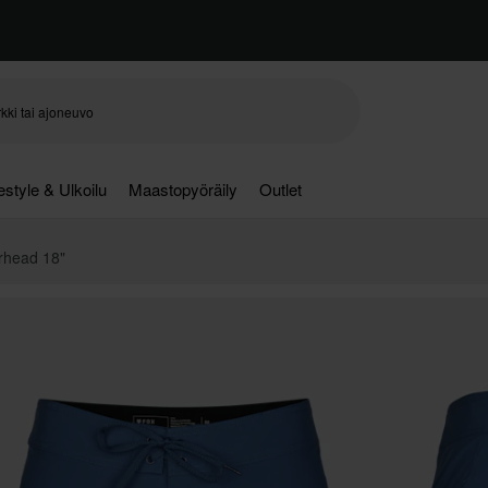
festyle & Ulkoilu
Maastopyöräily
Outlet
rhead 18"