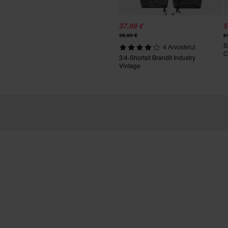
34
95 x 205 x 45 mm
utuksesta peritään mahdolliset
37,99 €
5
ai tilauksesta valmistettuja
39,90 €
6
S
4 Arvostelut
C
3/4-Shortsit Brandit Industry
Vintage