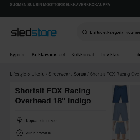
SUOMEN SUURIN MOOTTORIKELKKAVERKKOKAUPPA
Kypärät
Kelkkavarusteet
Kelkkaosat
Tarvikkeet
Li
Lifestyle & Ulkoilu
Streetwear
Sortsit
Shortsit FOX Racing Ove
Shortsit FOX Racing
Overhead 18" Indigo
Nopeat toimitukset
Alin hintatakuu