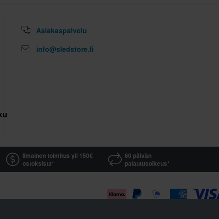
Asiakaspalvelu
info@sledstore.fi
kuutus
Ilmainen toimitus yli 150€
60 päivän
ostoksista*
palautusoikeus*