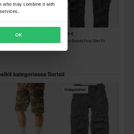
ers who may combine it with
 services.
5,99 €
59,90 €
OK
9,90 €
Housut Brandit Pure Slim Fit
ousut Brandit Pure Slim Fit
sikit kategoriassa Sortsit
Huippuhinta!