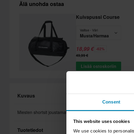
Älä unohda ostaa
Kuivapussi Course
Valitse - Väri
Musta/Harmaa
18,99 €
-62%
49,99 €
Lisää ostoskoriin
Kuvaus
Consent
Miesten shortsit joustamattomalla rakenteella, etukiinnitys ja 
This website uses cookies
Tuotetiedot
We use cookies to personalis