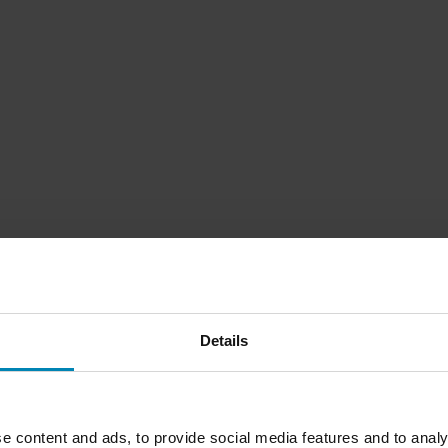
Su
Details
Huippuhinta!
tasku takana oikealla.
e content and ads, to provide social media features and to analy