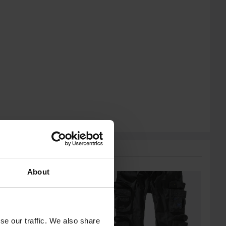
osikit tuotemerkiltä FOX
About
se our traffic. We also share