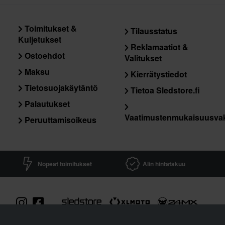
Toimitukset &
Tilausstatus
Kuljetukset
Reklamaatiot &
Ostoehdot
Valitukset
Maksu
Kierrätystiedot
Tietosuojakäytäntö
Tietoa Sledstore.fi
Palautukset
Vaatimustenmukaisuusva
Peruuttamisoikeus
Nopeat toimitukset
Alin hintatakuu