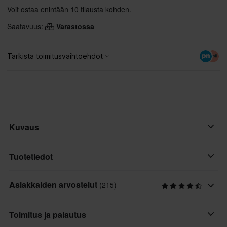
Voit ostaa enintään 10 tilausta kohden.
Saatavuus:
Varastossa
Kuvaus
Onko sinusta hankalaa kuljettaa huoltomattoasi radalle ja
Tuotetiedot
takaisin? Sitten tämä säilytyslaukku on mahtava sijoitus!
Säilytyslaukku sopii kaikille 100 x 200 cm huoltomatoille.
Asiakkaiden arvostelut
(215)
Väri
Musta
Ominaisuudet:
Toimitus ja palautus
• Valmistettu polyesteristä.
Merkki