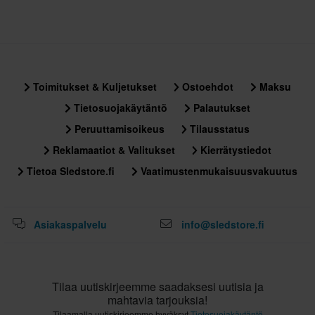
Toimitukset & Kuljetukset
Ostoehdot
Maksu
Tietosuojakäytäntö
Palautukset
Peruuttamisoikeus
Tilausstatus
Reklamaatiot & Valitukset
Kierrätystiedot
Tietoa Sledstore.fi
Vaatimustenmukaisuusvakuutus
Asiakaspalvelu
info@sledstore.fi
Tilaa uutiskirjeemme saadaksesi uutisia ja
mahtavia tarjouksia!
Tilaamalla uutiskirjeemme hyväksyt
Tietosuojakäytäntö