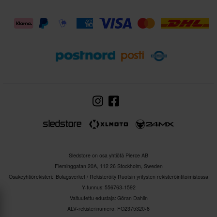
Sledstore on osa yhtiötä Pierce AB
Fleminggatan 20A, 112 26 Stockholm, Sweden
Osakeyhtiörekisteri: Bolagsverket / Rekisteröity Ruotsin yritysten rekisteröintitoimistossa
Y-tunnus: 556763-1592
Valtuutettu edustaja: Göran Dahlin
ALV-rekisterinumero: FO2375320-8