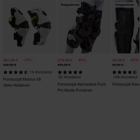
Huippuhinta!
Huippuhinta!
-10%
-45%
-43%
491,99 €
274,99 €
33,99 €
548,99 €
499,99 €
59,99 €
19 Arvostelut
55 Arvostelut
168 Arvostelut
Polvisuojat Mobius X8
Polvisuojat Alpinestars Fluid
Polvisuojat Rav
Valko-Keltainen
Pro Musta-Punainen