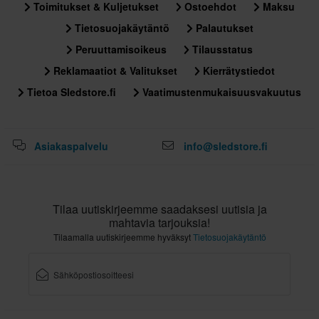
Toimitukset & Kuljetukset
Ostoehdot
Maksu
Tietosuojakäytäntö
Palautukset
Peruuttamisoikeus
Tilausstatus
Reklamaatiot & Valitukset
Kierrätystiedot
Tietoa Sledstore.fi
Vaatimustenmukaisuusvakuutus
Asiakaspalvelu
info@sledstore.fi
Tilaa uutiskirjeemme saadaksesi uutisia ja
mahtavia tarjouksia!
Tilaamalla uutiskirjeemme hyväksyt
Tietosuojakäytäntö