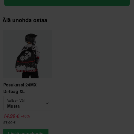
Älä unohda ostaa
Pesukassi 24MX
Dirtbag XL
Valitse - Väri
Musta
14,99 €
-46%
27,99 €
Lisää ostoskoriin