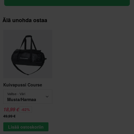
Älä unohda ostaa
Kuivapussi Course
Valitse - Väri
Musta/Harmaa
18,99 €
-62%
49,99 €
Lisää ostoskoriin