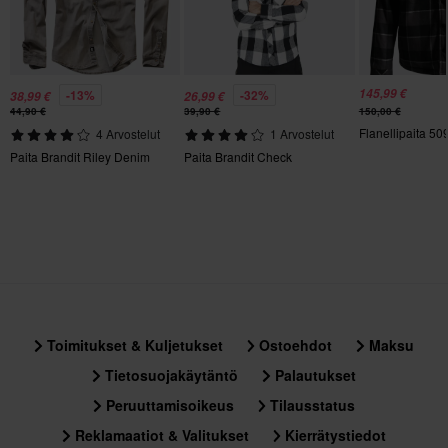
145,99 €
-13%
-32%
38,99 €
26,99 €
44,90 €
39,90 €
150,00 €
Flanellipaita 5
4 Arvostelut
1 Arvostelut
Paita Brandit Riley Denim
Paita Brandit Check
Toimitukset & Kuljetukset
Ostoehdot
Maksu
Tietosuojakäytäntö
Palautukset
Peruuttamisoikeus
Tilausstatus
Reklamaatiot & Valitukset
Kierrätystiedot