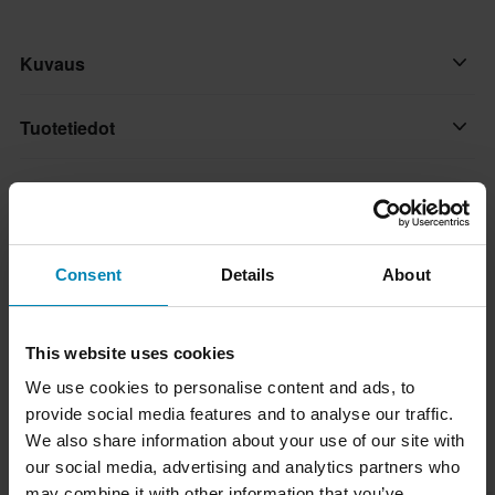
Kuvaus
Brandit Check -paita on napillinen paita mukavasta flanellista.
Tuotetiedot
Ominaisuudet:
Asiakkaiden arvostelut
(1)
Väri
• Rintatasku
Harmaa
• Nappirivi
Koko-opas
• Suora malli
Väri
Consent
Details
About
• Logomerkki rinnassa (nahka/metalli)
Valkoinen/Musta
Toimitus ja palautus
Materiaali
This website uses cookies
Nopeat toimitukset
Tekstiili
Kysymyksiä tuotteesta
(Kysy jotain)
We use cookies to personalise content and ads, to
Toimitamme päivittäin tilauksia kaikkialle Pohjoismaissa.
provide social media features and to analyse our traffic.
Merkki
Teemme aina parhaamme varmistaaksemme, että vastaanotat
We also share information about your use of our site with
Kysy jotain
Brandit
Suosikit tuotemerkiltä Brandit
tuotteet mahdollisimman nopeasti!
our social media, advertising and analytics partners who
may combine it with other information that you’ve