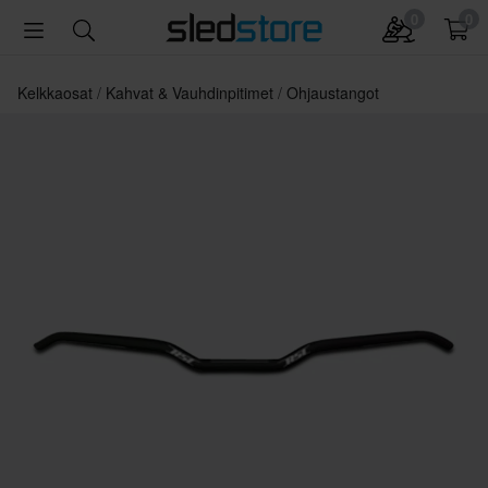
0
0
Kelkkaosat
Kahvat & Vauhdinpitimet
Ohjaustangot