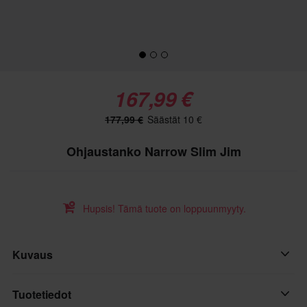
167,99 €
177,99 €
Säästät 10 €
Ohjaustanko Narrow Slim Jim
Hupsis! Tämä tuote on loppuunmyyty.
Kuvaus
OHUT OHJAUSTANKO RSI 2222MM 1” NOUSU
Tuotetiedot