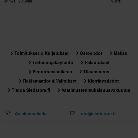
Twinwall 28.6mm
Musta
Toimitukset & Kuljetukset
Ostoehdot
Maksu
Tietosuojakäytäntö
Palautukset
Peruuttamisoikeus
Tilausstatus
Reklamaatiot & Valitukset
Kierrätystiedot
Tietoa Sledstore.fi
Vaatimustenmukaisuusvakuutus
Asiakaspalvelu
info@sledstore.fi