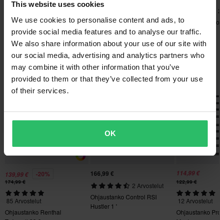
This website uses cookies
Lähetä
Sinulla on oikeus palauttaa tilauksesi 60 päivän sisällä.
34,99 €
99,99 €
8 Arvostelut
2 Arvostelut
Palautuksesta peritään mahdolliset kulut. *Palautusoikeus ei
We use cookies to personalise content and ads, to
Ohjaustanko Con
Kumitupit RSI
Kahvanlämmitin RSI High
Hustler 1 '
provide social media features and to analyse our traffic.
koske henkilökohtaisesti räätälöityjä tai tilauksesta valmistettuja
Power
We also share information about your use of our site with
tuotteita. Katso lisätietoja ja ehdot
asiakaspalveluosiosta
.
our social media, advertising and analytics partners who
Suosikit kategoriassa Ohjaustangot
may combine it with other information that you’ve
provided to them or that they’ve collected from your use
Huippuhinta!
of their services.
OK
166,99 €
114,99 €
-20%
139,99 €
174,99 €
122,99 €
2 Arvostelut
Ohjaustanko Control RSI
85 Arvostelut
12 Arvostelut
Hustler 1 '
Ohjaustanko Renthal
Ohjaustanko Pr