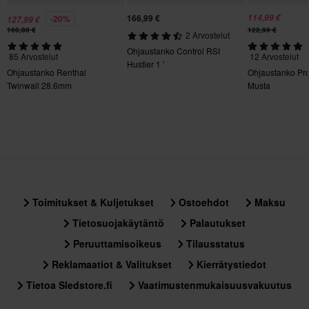
166,99 €
114,99 €
-20%
127,99 €
160,80 €
122,99 €
2 Arvostelut
Ohjaustanko Control RSI
85 Arvostelut
12 Arvostelut
Hustler 1 '
Ohjaustanko Renthal
Ohjaustanko Pr
Twinwall 28.6mm
Musta
Toimitukset & Kuljetukset
Ostoehdot
Maksu
Tietosuojakäytäntö
Palautukset
Peruuttamisoikeus
Tilausstatus
Reklamaatiot & Valitukset
Kierrätystiedot
Tietoa Sledstore.fi
Vaatimustenmukaisuusvakuutus