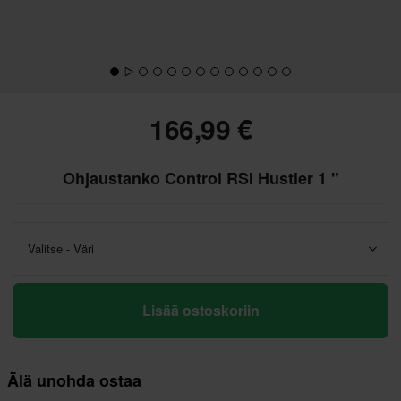
166,99 €
Ohjaustanko Control RSI Hustler 1 "
Valitse - Väri
Lisää ostoskoriin
Älä unohda ostaa