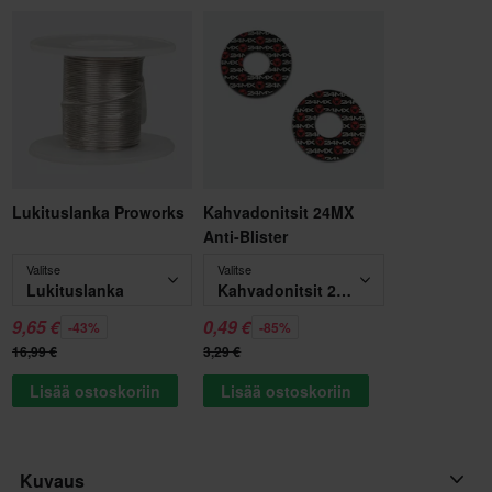
Lukituslanka Proworks
Kahvadonitsit 24MX
Anti-Blister
Valitse
Valitse
Lukituslanka
Kahvadonitsit 24MX Anti-Blister
9,65 €
0,49 €
-43%
-85%
16,99 €
3,29 €
Lisää ostoskoriin
Lisää ostoskoriin
Kuvaus