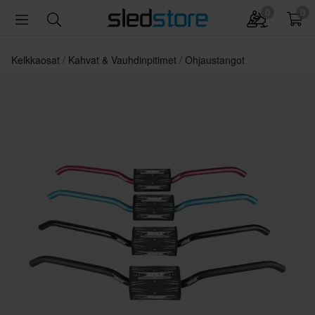
0
0
Kelkkaosat
Kahvat & Vauhdinpitimet
Ohjaustangot