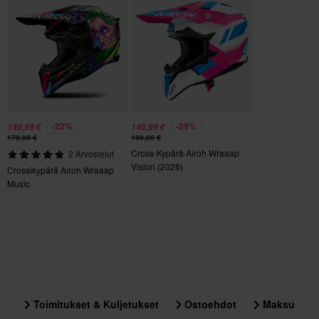
S
290 x 360 x 240 mm
L
290 x 360 x 235 mm
M
290 x 360 x 240 mm
-22%
-29%
140,99 €
140,99 €
179,99 €
199,00 €
Cross-Kypärä Airoh Wraaap
2 Arvostelut
Vision (2026)
Crossikypärä Airoh Wraaap
Music
Toimitukset & Kuljetukset
Ostoehdot
Maksu