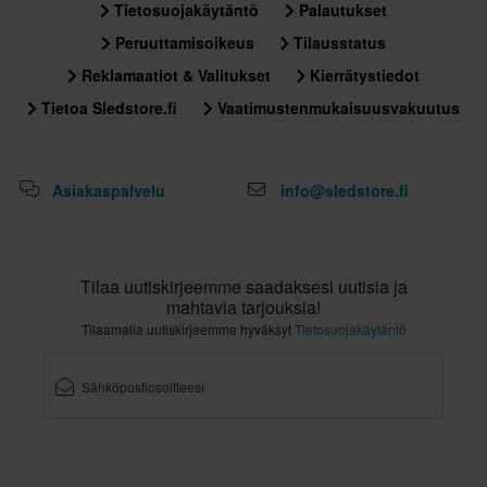
Tietosuojakäytäntö
Palautukset
Peruuttamisoikeus
Tilausstatus
Reklamaatiot & Valitukset
Kierrätystiedot
Tietoa Sledstore.fi
Vaatimustenmukaisuusvakuutus
Asiakaspalvelu
info@sledstore.fi
Tilaa uutiskirjeemme saadaksesi uutisia ja
mahtavia tarjouksia!
Tilaamalla uutiskirjeemme hyväksyt
Tietosuojakäytäntö