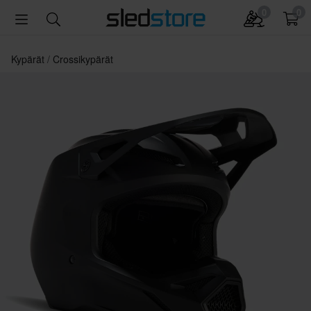
0
0
Kypärät
Crossikypärät