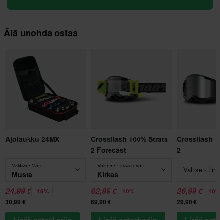
Älä unohda ostaa
Ajolaukku 24MX
Crossilasit 100% Strata
Crossilasit 
2 Forecast
2
Valitse - Väri
Valitse - Linssin väri
Valitse - Lins
Musta
Kirkas
24,99 €
62,99 €
26,99 €
-19%
-10%
-10
30,99 €
69,90 €
29,90 €
Lisää ostoskoriin
Lisää ostoskoriin
Lisää osto