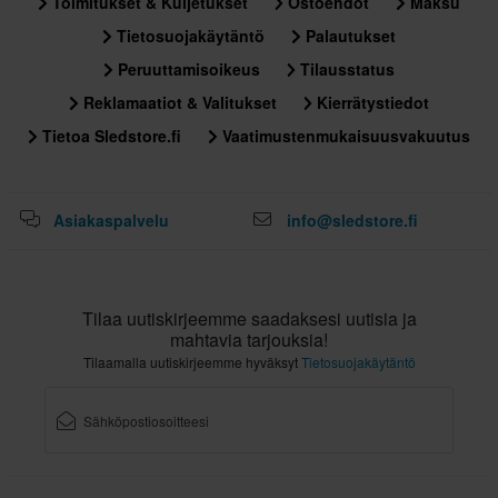
Toimitukset & Kuljetukset
Ostoehdot
Maksu
Tietosuojakäytäntö
Palautukset
Peruuttamisoikeus
Tilausstatus
Reklamaatiot & Valitukset
Kierrätystiedot
Tietoa Sledstore.fi
Vaatimustenmukaisuusvakuutus
Asiakaspalvelu
info@sledstore.fi
Tilaa uutiskirjeemme saadaksesi uutisia ja
mahtavia tarjouksia!
Tilaamalla uutiskirjeemme hyväksyt
Tietosuojakäytäntö