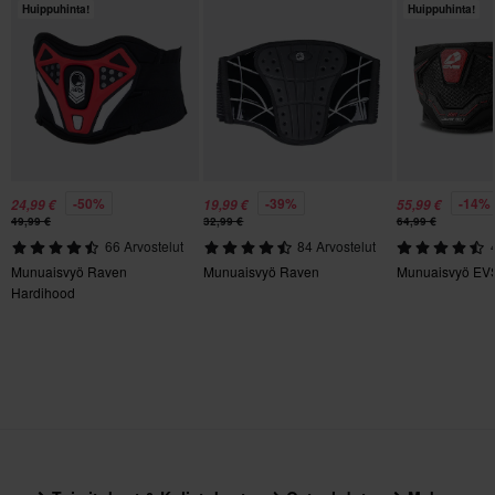
Huippuhinta!
Huippuhinta!
-50%
-39%
-14%
24,99 €
19,99 €
55,99 €
49,99 €
32,99 €
64,99 €
66 Arvostelut
84 Arvostelut
Munuaisvyö Raven
Munuaisvyö Raven
Munuaisvyö EVS
Hardihood