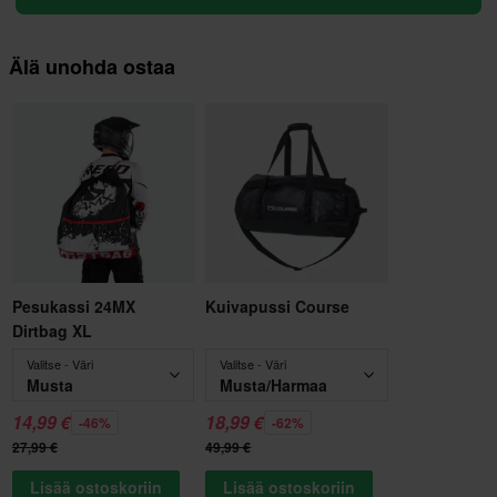
Älä unohda ostaa
Pesukassi 24MX
Kuivapussi Course
Dirtbag XL
Valitse - Väri
Valitse - Väri
Musta
Musta/Harmaa
14,99 €
18,99 €
-46%
-62%
27,99 €
49,99 €
Lisää ostoskoriin
Lisää ostoskoriin