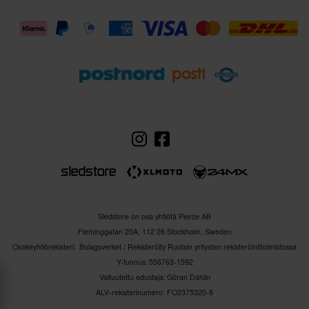
Sledstore on osa yhtiötä Pierce AB
Fleminggatan 20A, 112 26 Stockholm, Sweden
Osakeyhtiörekisteri: Bolagsverket / Rekisteröity Ruotsin yritysten rekisteröintitoimistossa
Y-tunnus: 556763-1592
Valtuutettu edustaja: Göran Dahlin
ALV-rekisterinumero: FO2375320-8