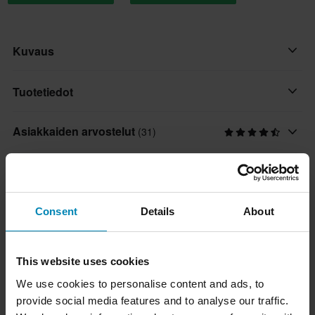
Kuvaus
Erittäin hyvä suoja munuaisillesi.
Tuotetiedot
Pakollinen ammatilais tasolla.
Asiakkaiden arvostelut
(31)
Merkki
Acerbis
Koko-opas
Väri
Musta
Toimitus ja palautus
Consent
Details
About
Tuotteen käyttäjä
Nopeat toimitukset
Aikuinen
Kysymyksiä tuotteesta
(Kysy jotain)
This website uses cookies
Toimitamme päivittäin tilauksia kaikkialle Pohjoismaissa.
Paketin mitat
We use cookies to personalise content and ads, to
Teemme aina parhaamme varmistaaksemme, että vastaanotat
Kysy jotain
Tuotemerkistä
L/XL
provide social media features and to analyse our traffic.
tuotteet mahdollisimman nopeasti!