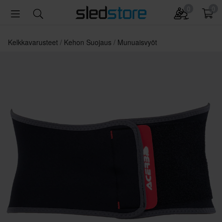
0
0
Kelkkavarusteet
Kehon Suojaus
Munuaisvyöt