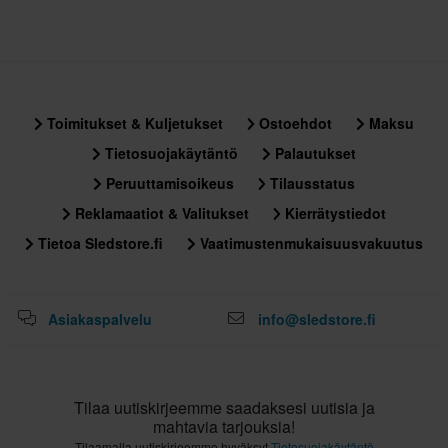
Toimitukset & Kuljetukset
Ostoehdot
Maksu
Tietosuojakäytäntö
Palautukset
Peruuttamisoikeus
Tilausstatus
Reklamaatiot & Valitukset
Kierrätystiedot
Tietoa Sledstore.fi
Vaatimustenmukaisuusvakuutus
Asiakaspalvelu
info@sledstore.fi
Tilaa uutiskirjeemme saadaksesi uutisia ja
mahtavia tarjouksia!
Tilaamalla uutiskirjeemme hyväksyt
Tietosuojakäytäntö