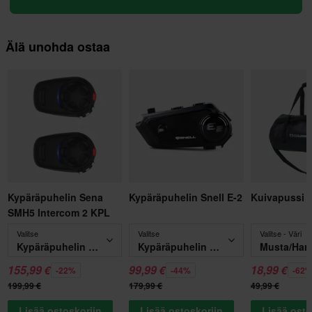
Älä unohda ostaa
Kypäräpuhelin Sena
Kypäräpuhelin Snell E-2
Kuivapussi 
SMH5 Intercom 2 KPL
Valitse
Valitse
Valitse - Väri
Kypäräpuhelin Sena SMH5 Intercom 2 KPL
Kypäräpuhelin Snell E-2
Musta/Har
155,99 €
99,99 €
18,99 €
-22%
-44%
-62
199,99 €
179,99 €
49,99 €
Lisää ostoskoriin
Lisää ostoskoriin
Lisää osto