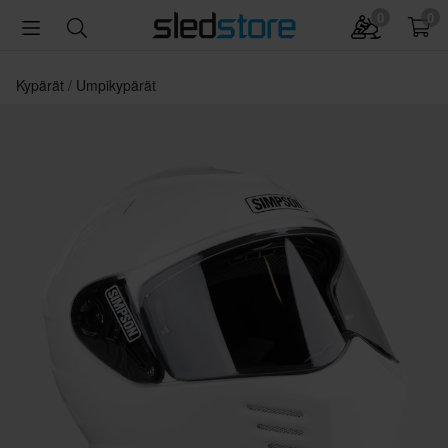
0
0
Kypärät
Umpikypärät