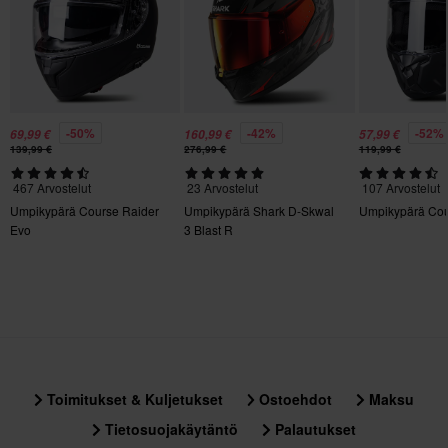
Suljinmekanismi
Kaksinkertaiset D-renkaat
Tuotteen Paino
1320
-50%
-42%
-52%
69,99 €
160,99 €
57,99 €
Merkki
139,99 €
276,99 €
119,99 €
Simpson
467 Arvostelut
23 Arvostelut
107 Arvostelut
Kiertovoimasuoja
Umpikypärä Course Raider
Umpikypärä Shark D-Skwal
Umpikypärä Co
Evo
3 Blast R
Ei mitään
Aurinkovisiiri
Kyllä
Sertifiointistandardi
ECE 22.06
Toimitukset & Kuljetukset
Ostoehdot
Maksu
Paketin mitat
Tietosuojakäytäntö
Palautukset
M