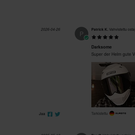
Simpson
Ei mitään
Kyllä
2026-04-26
Patrick K.
Vahvistettu osta
P
lkomateriaali
100% Hiilikuitu
Darksome
Super der Helm gute Ve
ECE 22.06
L
295 x 415 x 290 mm
XL
310 x 390 x 350 mm
XS
290 x 415 x 285 mm
S
290 x 410 x 290 mm
XXL
305 x 435 x 290 mm
Tarkistettu
Jaa
M
300 x 435 x 290 mm