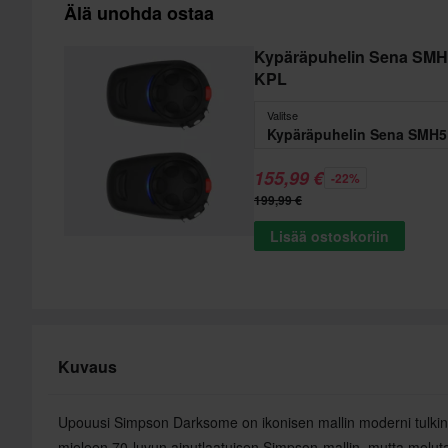
Älä unohda ostaa
Kypäräpuhelin Sena SMH
KPL
Valitse
155,99 €
-22%
199,99 €
Lisää ostoskoriin
Kuvaus
Upouusi Simpson Darksome on ikonisen mallin moderni tulkin
mieleen 70‑luvun ainutlaatuisen Simpson-mallin, mutta melu