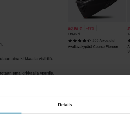
80,99 €
8
-49%
159,99 €
1
205 Arvostelut
n.
Avattavakypärä Course Pioneer
A
S
taan aina kirkkaalla visiirillä.
taan aina kirkkaalla visiirillä,
Details
Ei
aurinkovisiiri, Irrotettava vuori,