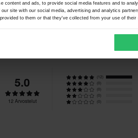
e content and ads, to provide social media features and to analy
us, Tuplat D-renkaat, Pinlock-
 our site with our social media, advertising and analytics partn
valmius
 provided to them or that they’ve collected from your use of their
Teemme aina parhaamme
Valmisteltu
nopeasti!
Aikuinen
Asiakkaiden arvostelut
Valkoinen
paremman hinnan kilpailijalta,
ivän kuluessa ostoksestasi.
Komposiittikuitu
5.0
(12)
(0)
Valmisteltu
(0)
tuotteita
(0)
Touring
12 Arvostelut
(0)
Kyllä
utuksesta peritään mahdolliset
ai tilauksesta valmistettuja
Kaksinkertaiset D-renkaat