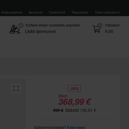
Asiakaspalvelu
Ajoneuvot
Tuotemerkit
Tilausstatus
Tietoa sledstore.fi
Tuotteet ollaan suodatettu sopiviksi
Ostoskori
0
0
Lisää ajoneuvosi
0,00
-26%
Alkaen
368,99 €
499 €
Säästät 130,01 €
Epävarma koostasi?
Koko-opas