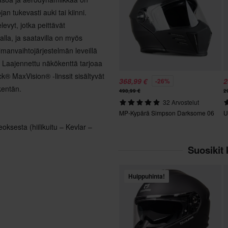
n tukevasti auki tai kiinni.
elevyt, jotka peittävät
alla, ja saatavilla on myös
lmanvaihtojärjestelmän leveillä
ä. Laajennettu näkökenttä tarjoaa
k® MaxVision® -linssit sisältyvät
368,99 €
2
-26%
kentän.
498,99 €
2
32 Arvostelut
MP-Kypärä Simpson Darksome 06
U
eoksesta (hiilikuitu – Kevlar –
Suosikit 
Huippuhinta!