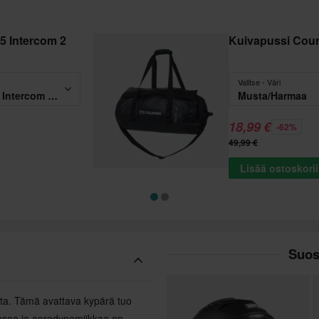
5 Intercom 2
Kuivapussi Cou
Valitse - Väri
Kypäräpuhelin Sena SMH5 Intercom 2 KPL
Musta/Harmaa
18,99 €
-62%
49,99 €
Lisää ostoskori
Suos
ta. Tämä avattava kypärä tuo
tasoa ja aerodynamiikkaa on