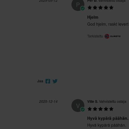
2025-05-12
Per Ø.
Vahvistettu ostaja
P
Hjelm
God hjelm, raskt levert
Tarkistettu
Jaa
2025-12-14
Ville S.
Vahvistettu ostaja
V
Hyvä kypärä päähän.
Hyvä kypärä päähän.