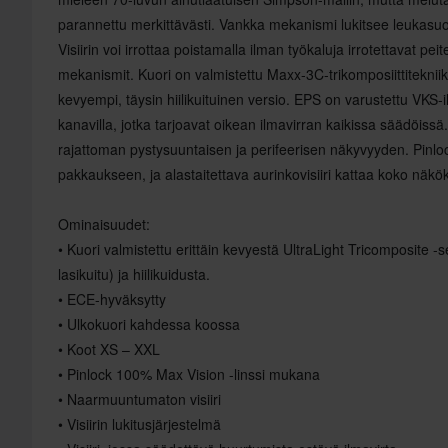
parannettu merkittävästi. Vankka mekanismi lukitsee leukasuoja
Visiirin voi irrottaa poistamalla ilman työkaluja irrotettavat peit
mekanismit. Kuori on valmistettu Maxx‐3C-trikomposiittitekniik
kevyempi, täysin hiilikuituinen versio. EPS on varustettu VKS-i
kanavilla, jotka tarjoavat oikean ilmavirran kaikissa säädöiss
rajattoman pystysuuntaisen ja perifeerisen näkyvyyden. Pinloc
pakkaukseen, ja alastaitettava aurinkovisiiri kattaa koko näkö
Ominaisuudet:
• Kuori valmistettu erittäin kevyestä UltraLight Tricomposite -s
lasikuitu) ja hiilikuidusta.
• ECE-hyväksytty
• Ulkokuori kahdessa koossa
• Koot XS – XXL
• Pinlock 100% Max Vision -linssi mukana
• Naarmuuntumaton visiiri
• Visiirin lukitusjärjestelmä