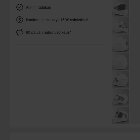
Alin hintatakuu
Ilmainen toimitus yli 150€ ostoksista*
60 päivän palautusoikeus*