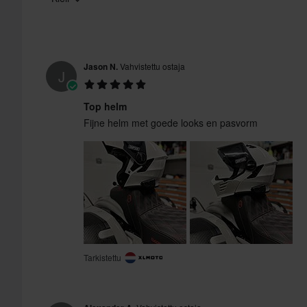
Merkki
Kiertovoimasuoja
Aurinkovisiiri
Jason N.
Vahvistettu ostaja
J
Materiaali
U
Top helm
Fijne helm met goede looks en pasvorm
Sertifiointistandardi
Paketin mitat
Tarkistettu