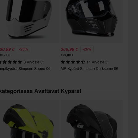
30,99 €
368,99 €
-23%
-26%
99,95 €
499,00 €
3 Arvostelut
11 Arvostelut
mpikypärä Simpson Speed 06
MP-Kypärä Simpson Darksome 06
kategoriassa Avattavat Kypärät