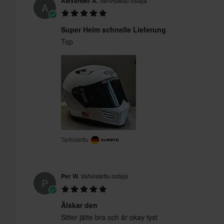
Alexander A.
Vahvistettu ostaja
A
Super Helm schnelle Lieferung
Top
Tarkistettu
Per W.
Vahvistettu ostaja
P
Älskar den
Sitter jätte bra och är okay tyst