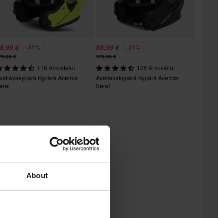
8,99 €
88,99 €
-51%
-51%
79,96 €
179,96 €
116 Arvostelut
126 Arvostelut
vattavakypärä Kypärä Acerbis
Avattavakypärä Kypärä Acerbis
erel
Serel
About