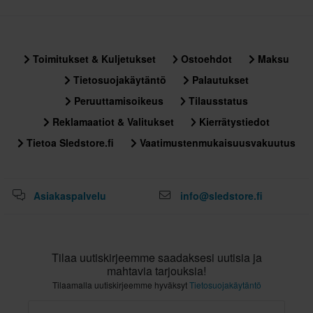
Toimitukset & Kuljetukset
Ostoehdot
Maksu
Tietosuojakäytäntö
Palautukset
Peruuttamisoikeus
Tilausstatus
Reklamaatiot & Valitukset
Kierrätystiedot
Tietoa Sledstore.fi
Vaatimustenmukaisuusvakuutus
Asiakaspalvelu
info@sledstore.fi
Tilaa uutiskirjeemme saadaksesi uutisia ja
mahtavia tarjouksia!
Tilaamalla uutiskirjeemme hyväksyt
Tietosuojakäytäntö