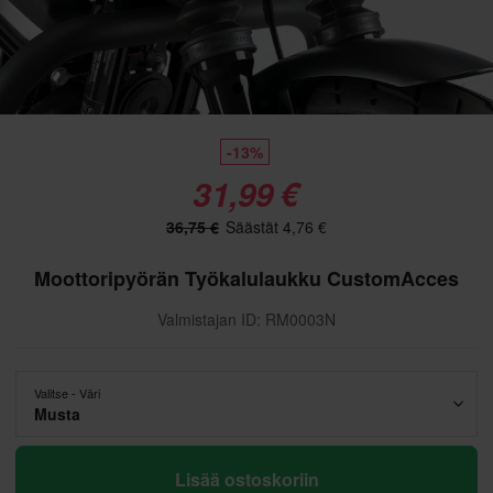
-13%
31,99 €
36,75 €
Säästät 4,76 €
Moottoripyörän Työkalulaukku CustomAcces
Valmistajan ID: RM0003N
Valitse - Väri
Musta
Lisää ostoskoriin