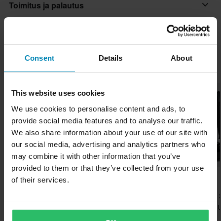
Toimitus ja palautus
”rokkaavan” ilmeen. Sen tilavuus on kaksi litraa ja siinä on
Väri
vedenpitävä käsittely huonon sään varalle. Se kiinnitetään
Musta
Nopeat toimitukset
Kysymyksiä tuotteesta
moottoripyörään kahdella solkihihnalla.
(Kysy jotain)
Toimitamme päivittäin tilauksia kaikkialle Pohjoismaissa.
Merkki
Teemme aina parhaamme varmistaaksemme, että vastaanotat
Mitat:
Consent
Details
About
Kysy jotain
CustomAcces
Suosikit tuotemerkiltä CustomAcces
tuotteet mahdollisimman nopeasti!
100 x 260 mm
Paketin mitat
Alin hintatakuu
This website uses cookies
Musta
Pyrimme pitämään yllä parhaita hintoja, mutta jos löydät silti
125 x 270 x 115 mm
We use cookies to personalise content and ads, to
paremman hinnan kilpailijalta, vastaamme siihen hintaan.
provide social media features and to analyse our traffic.
Hintatakuumme on voimassa 14 päivän kuluessa ostoksestasi.
We also share information about your use of our site with
our social media, advertising and analytics partners who
Ilmainen toimitus yli 150€ ostoksista*
may combine it with other information that you’ve
Yli 150€ tilaukset ovat maksuttomia. *Tämä ei sisällä ylisuuria
provided to them or that they’ve collected from your use
13,99 €
37,99 €
-15%
101,99 €
tuotteita
of their services.
120,00 €
14,90 €
39,90 €
Varustelaukku 509 Revel
1 Arvostelut
60 päivän palautusoikeus*
Duffel
Vyötärölaukku Brandit
Reppu Brandit 
Lähetä
Sinulla on oikeus palauttaa tilauksesi 60 päivän sisällä.
Maastokuvio
Medium 30L