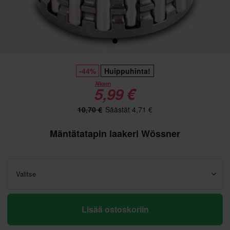
-44%
Huippuhinta!
Alkaen
5,99 €
10,70 €
Säästät 4,71 €
Mäntätatapin laakeri Wössner
Valitse
Lisää ostoskoriin