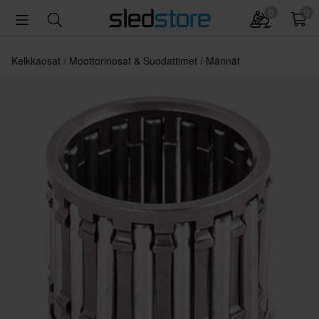
0
0
Kelkkaosat
Moottorinosat & Suodattimet
Männät