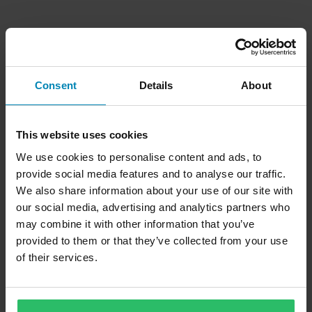
Kuvaus
Consent
Details
About
Pieni Yleislaakeri
Tuotetiedot
Asiakkaiden arvostelut
(2)
Merkki
This website uses cookies
Wössner
We use cookies to personalise content and ads, to
Toimitus ja palautus
provide social media features and to analyse our traffic.
Paketin mitat
We also share information about your use of our site with
20x25x27.8
Nopeat toimitukset
Kysymyksiä tuotteesta
our social media, advertising and analytics partners who
(Kysy jotain)
14 x 25 x 20 mm
may combine it with other information that you’ve
Toimitamme päivittäin tilauksia kaikkialle Pohjoismaissa.
12x17x14.2
provided to them or that they’ve collected from your use
Teemme aina parhaamme varmistaaksemme, että vastaanotat
Kysy jotain
Tuotemerkistä
14 x 25 x 20 mm
of their services.
tuotteet mahdollisimman nopeasti!
12x16x15.8
Saksalainen Wössner kehittää ja valmistaa korkealaatuisia
Alin hintatakuu
14 x 25 x 20 mm
taottuja mäntiä kansainvälisesti tunnettujen moottorivalmistajien
Pyrimme pitämään yllä parhaita hintoja, mutta jos löydät silti