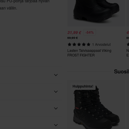
aksu PU-pohja tarjoaa hyvän
an väliin.
31,99 €
4
-54%
69,95 €
8
1 Arvostelut
Lasten Talvisaappaat Viking
N
FROST FIGHTER
E
Suosi
Huippuhinta!
Viking
Lasten
Violetti/Hiilenharmaa