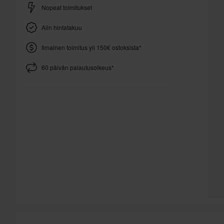
Nopeat toimitukset
Alin hintatakuu
Ilmainen toimitus yli 150€ ostoksista*
60 päivän palautusoikeus*