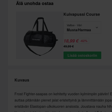
Älä unohda ostaa
Kuivapussi Course
Valitse - Väri
Musta/Harmaa
18,99 €
-62%
49,99 €
Lisää ostoskoriin
Kuvaus
Frost Fighter-saapas on kehitetty vuoden kylmimpiin päiviin! Er
auttaa pitämään pienet jalat eristettyinä ja lämmittämään jopa
eristävän Elastopan-ulkokuoren ansiosta. Joustava nauha hi