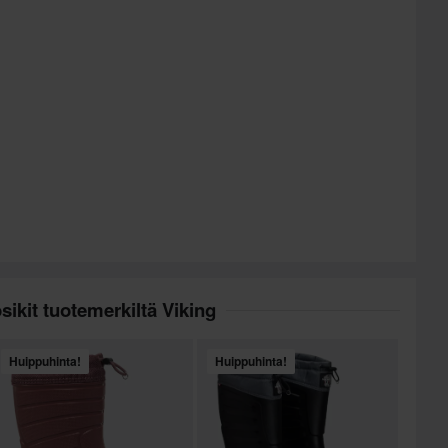
sikit tuotemerkiltä Viking
Huippuhinta!
Huippuhinta!