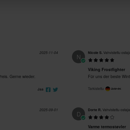
31
295 x 320 x 100 mm
36
320 x 375 x 115 mm
32
295 x 320 x 100 mm
27
290 x 325 x 105 mm
24
250 x 270 x 90 mm
28
340 x 400 x 120 mm
2025-11-04
Nicole S.
Vahvistettu ostaj
N
29
340 x 400 x 120 mm
23
250 x 270 x 90 mm
Viking Frostfighter
Preis. Gerne wieder.
Für uns der beste Win
34
315 x 370 x 110 mm
Tarkistettu
Jaa
2025-09-01
Dorte R.
Vahvistettu ostaja
D
Varme termostøvler