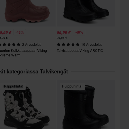
5,99 €
59,99 €
-43%
-40%
0,00 €
99,95 €
2 Arvostelut
16 Arvostelut
uorten Kelkkasaappaat Viking
Talvisaappaat Viking ARCTIC
xtreme Warm
kit kategoriassa Talvikengät
Huippuhinta!
Huippuhinta!