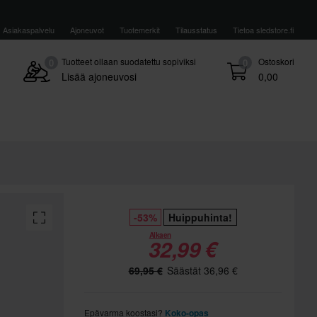
Asiakaspalvelu
Ajoneuvot
Tuotemerkit
Tilausstatus
Tietoa sledstore.fi
Tuotteet ollaan suodatettu sopiviksi
Ostoskori
0
0
Lisää ajoneuvosi
0,00
-53%
Huippuhinta!
Alkaen
32,99 €
69,95 €
Säästät 36,96 €
Epävarma koostasi?
Koko-opas