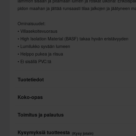
lämmön sisään ja pitämään lumen ja roskat ulkona! Erikoisp
pidon maahan ja jättää runsaasti tilaa jalkojen ja jäätyneen ma
Ominaisuudet:
• Villasekoitevuoraus
• High Isolation Material (BASF) takaa hyvän eristävyyden
• Lumilukko syvään lumeen
• Helppo pukea ja riisua
• Ei sisällä PVC:tä
Tuotetiedot
Koko-opas
Merkki
Tuotteen käyttäjä
Toimitus ja palautus
Väri
Nopeat toimitukset
Kysymyksiä tuotteesta
(Kysy jotain)