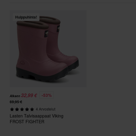
Huippuhinta!
32,99 €
-53%
Alkaen
69,95 €
4 Arvostelut
Lasten Talvisaappaat Viking
FROST FIGHTER
Violetti/Hiilenharmaa