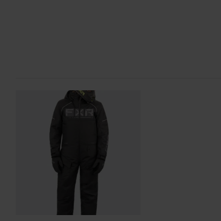
60 päivän palautusoikeus*
Sinulla on oikeus palauttaa tilauksesi 60 päivän sisällä. Pala
kulut. *Palautusoikeus ei koske henkilökohtaisesti räätälöityjä t
Lähetä
tuotteita. Katso lisätietoja ja ehdot
asiakaspalveluosiosta
.