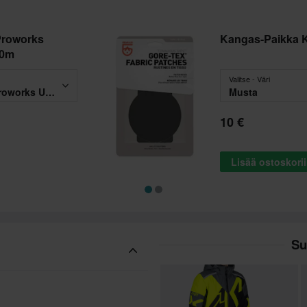
 Proworks
Kangas-Paikka K
00m
Valitse - Väri
Tekstiilin Puhdistusaine Proworks Universal Vedenpitävä 400m
Musta
10 €
Lisää ostoskori
Su