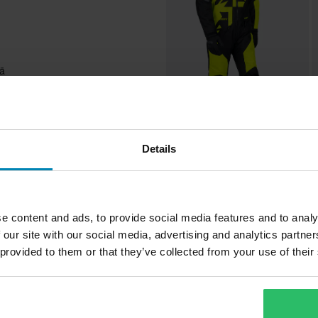
tä
319,50 €
3
eristysarvo
Lasten Haalari FXR Cold Cross CX
L
ällä
26
2
Details
Suos
e content and ads, to provide social media features and to analy
Huippuhinta!
 our site with our social media, advertising and analytics partn
 provided to them or that they’ve collected from your use of their