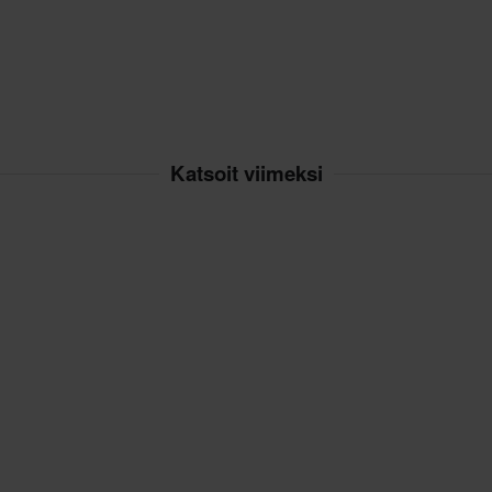
12
325 x 565 x 245 mm
utuksesta peritään mahdolliset
14
320 x 560 x 270 mm
ai tilauksesta valmistettuja
10
340 x 530 x 170 mm
16
395 x 585 x 260 mm
Katsoit viimeksi