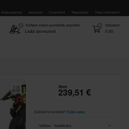
Asiakaspalvelu
Ajoneuvot
Tuotemerkit
Tilausstatus
Tietoa sledstore.fi
Tuotteet ollaan suodatettu sopiviksi
Ostoskori
0
0
Lisää ajoneuvosi
0,00
Alkaen
239,51 €
Epävarma koostasi?
Koko-opas
Valitse - Vaatekoko