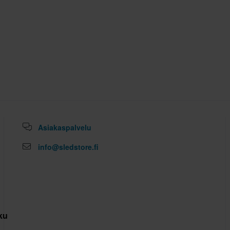
Asiakaspalvelu
info@sledstore.fi
kuutus