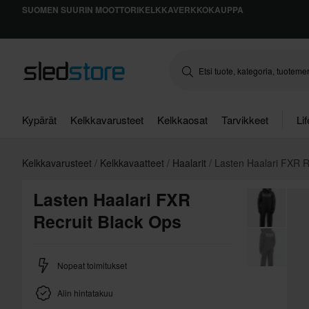
SUOMEN SUURIN MOOTTORIKELKKAVERKKOKAUPPA
Kypärät
Kelkkavarusteet
Kelkkaosat
Tarvikkeet
Li
Kelkkavarusteet
Kelkkavaatteet
Haalarit
Lasten Haalari FXR R
Lasten Haalari FXR
Recruit Black Ops
Nopeat toimitukset
Alin hintatakuu