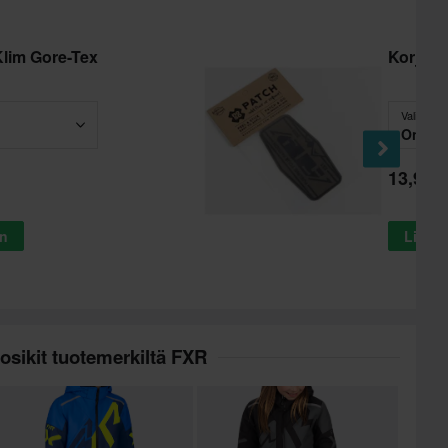
lim Gore-Tex
Korjaus
Valitse -
Onesi
13,99 €
in
Lisää 
osikit tuotemerkiltä FXR