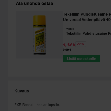
Älä unohda ostaa
Tekstiilin Puhdistusaine
Universal Vedenpitävä 4
Valitse
4,49 €
-55%
9,99 €
Lisää ostoskoriin
Kuvaus
FXR Recruit - haalari lapsille.