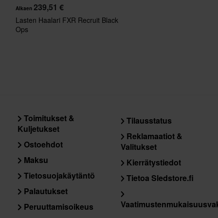
239,51 €
Alkaen
Lasten Haalari FXR Recruit Black
Ops
Toimitukset &
Tilausstatus
Kuljetukset
Reklamaatiot &
Ostoehdot
Valitukset
Maksu
Kierrätystiedot
Tietosuojakäytäntö
Tietoa Sledstore.fi
Palautukset
Vaatimustenmukaisuusva
Peruuttamisoikeus