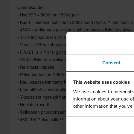
Ominaisuudet:
• HydrX™ – 5000mm / 5000g/m²
• Kuori – kestävä, sublimoitu 300D-kuori HydrX™-laminaatilla
• 450D-kuorikangas polvissa ja lahkeensuissa lisää kestävyyt
• Tiivistetyt saumat alttiilla alueilla
• Vuori – FXR:n kohokuvioitu nailontaftivuori
• F.A.S.T. 3.0™ 210 g yhdistetty F.A.S.T.™ / Thermal Flex™ -
• YKK® Vislon® -kaksisuuntainen etuvetoketju sisemmällä läp
Consent
• Reisitaskut läpällä
• Polvenkorkuinen YKK®-vetoketju lahkeessa
• Kauluksessa kiinnitetty huppu
This website uses cookies
• Lämmittävä ja vedenpitävä istuinosa ja polvet
We use cookies to personalis
• Yksiosaiset myrskyhihansuut
information about your use of
• Neulotut resorit
other information that you’ve
• Selkäosan pituudensäätimet
• 360˚ 3M™ Scotchlite™ -heijastimet