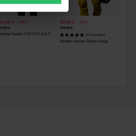
03,99 €
90,99 €
-60%
-46%
59,50 €
169,99 €
ristetty Haalari FXR CX F.A.S.T.
3 Arvostelut
Naisten Haalari Raven Ridge