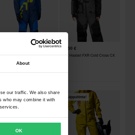
19,50 €
269,50 €
asten Haalari FXR Cold Cross CX
Lapsi Haalari FXR Cold Cross CX
6
26
About
ikit kategoriassa Haalarit
se our traffic. We also share
Huippuhinta!
Huippuhinta!
ers who may combine it with
 services.
OK